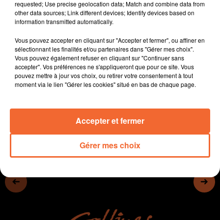
requested; Use precise geolocation data; Match and combine data from
- Les dernières évolutions dans le dossier Chamois
other data sources; Link different devices; Identify devices based on
- La ville de Cerizay victime d'une arnaque à
information transmitted automatically.
l'assurance sur les véhicules.
Vous pouvez accepter en cliquant sur "Accepter et fermer", ou affiner en
- Mauléon recevait ce mardi la réunion de la zone
sélectionnant les finalités et/ou partenaires dans "Gérer mes choix".
Nouvelle Aquitaine des Villages Etapes
Vous pouvez également refuser en cliquant sur "Continuer sans
- Un concert exceptionnel pour les 20 ans du Rallye de
accepter". Vos préférences ne s'appliqueront que pour ce site. Vous
pouvez mettre à jour vos choix, ou retirer votre consentement à tout
Saint Varent ce vendredi
moment via le lien "Gérer les cookies" situé en bas de chaque page.
0:00
11 min 56 sec
Accepter et fermer
Gérer mes choix