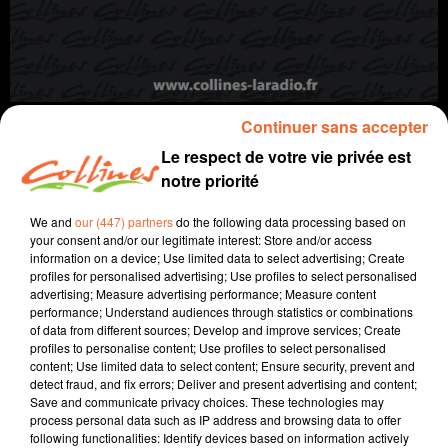
Continuer sans accepter
Le respect de votre vie privée est
notre priorité
info
We and
our (447) partners
do the following data processing based on
your consent and/or our legitimate interest: Store and/or access
2 avril 2025 - 11 min 56 sec
information on a device; Use limited data to select advertising; Create
profiles for personalised advertising; Use profiles to select personalised
JOURNAL DU MERCREDI 02 AVRIL (MIDI)
advertising; Measure advertising performance; Measure content
performance; Understand audiences through statistics or combinations
Fabien Gazeau
of data from different sources; Develop and improve services; Create
profiles to personalise content; Use profiles to select personalised
L'info près de chez vous
content; Use limited data to select content; Ensure security, prevent and
detect fraud, and fix errors; Deliver and present advertising and content;
Présenté par Fabien Gazeau
Save and communicate privacy choices. These technologies may
- Cholet basket à une marche de la finale de la
process personal data such as IP address and browsing data to offer
following functionalities: Identify devices based on information actively
Fibaeurocup