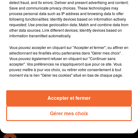
detect fraud, and fix errors; Deliver and present advertising and content;
Ateliers du Bocage : le pack a été remis la semaine
Save and communicate privacy choices. These technologies may
dernière par Vinci Autoroutes ;
process personal data such as IP address and browsing data to offer
following functionalities: Identify devices based on information actively
Pescalis à Moncoutant sur Sèvre tire son épingle du
requested; Use precise geolocation data; Match and combine data from
jeu cette année ( photo ). Près de 5.000 journées de
other data sources; Link different devices; Identify devices based on
pêche ont déjà été vendues depuis début 2023.
information transmitted automatically.
Le moustique tigre sous surveillance en Deux-Sèvres :
Vous pouvez accepter en cliquant sur "Accepter et fermer", ou affiner en
pour l’instant repéré sur le niortais, l’insecte pique à
sélectionnant les finalités et/ou partenaires dans "Gérer mes choix".
tout moment de la journée.
Vous pouvez également refuser en cliquant sur "Continuer sans
En Chine Sébastien Michaud qualifié pour la finale de
accepter". Vos préférences ne s'appliqueront que pour ce site. Vous
pouvez mettre à jour vos choix, ou retirer votre consentement à tout
saut en hauteur aux jeux mondiaux universitaires.
moment via le lien "Gérer les cookies" situé en bas de chaque page.
Quatre cyclistes deux-sévriens sont dans les Cotes
d’Armor cette semaine pour les championnats de
France de l’Avenir.
Accepter et fermer
0:00
7 min 42 sec
Gérer mes choix