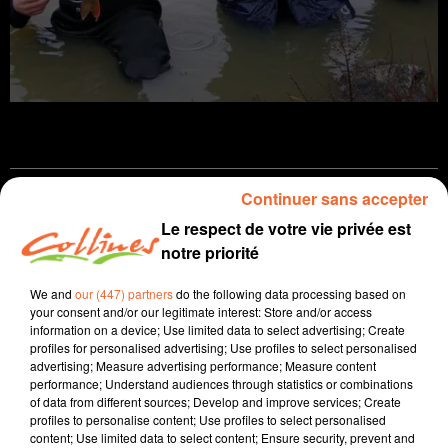
Continuer sans accepter
Infos
Le respect de votre vie privée est
notre priorité
2 août 2023 - 7 min 42 sec
JOURNAL DU MERCREDI 02 AOÛT ( MIDI )
We and
our (447) partners
do the following data processing based on
your consent and/or our legitimate interest: Store and/or access
Boris Blais
information on a device; Use limited data to select advertising; Create
profiles for personalised advertising; Use profiles to select personalised
L'info près de chez vous.
advertising; Measure advertising performance; Measure content
performance; Understand audiences through statistics or combinations
Coup de vent ce mercredi sur la côte Atlantique, avec
of data from different sources; Develop and improve services; Create
des rafales dans les Deux-Sèvres.
profiles to personalise content; Use profiles to select personalised
content; Use limited data to select content; Ensure security, prevent and
500 smartphones retrouveront une nouvelle vie aux