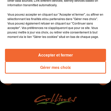
other data sources; Link different devices; Identify devices based on
RN 149 entre Bressuire et Poitiers aménagée.
information transmitted automatically.
L'association UFC Que Choisit s'invite dans le dabat
Vous pouvez accepter en cliquant sur "Accepter et fermer", ou affiner en
des bassines.
sélectionnant les finalités et/ou partenaires dans "Gérer mes choix".
Deux ministres sont attendus cette fin de semaine à
Vous pouvez également refuser en cliquant sur "Continuer sans
Thouars.
accepter". Vos préférences ne s'appliqueront que pour ce site. Vous
pouvez mettre à jour vos choix, ou retirer votre consentement à tout
moment via le lien "Gérer les cookies" situé en bas de chaque page.
0:00
11 min 20 sec
Accepter et fermer
Gérer mes choix