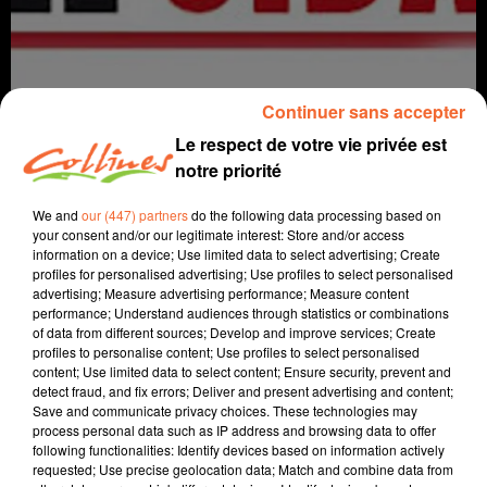
Continuer sans accepter
Le respect de votre vie privée est
notre priorité
We and
our (447) partners
do the following data processing based on
Infos
your consent and/or our legitimate interest: Store and/or access
information on a device; Use limited data to select advertising; Create
1er décembre 2021 - 11 min 20 sec
profiles for personalised advertising; Use profiles to select personalised
advertising; Measure advertising performance; Measure content
JOURNAL DU MERCREDI 01 DECEMBRE ( MIDI )
performance; Understand audiences through statistics or combinations
of data from different sources; Develop and improve services; Create
Patrice Bémanangy
profiles to personalise content; Use profiles to select personalised
content; Use limited data to select content; Ensure security, prevent and
L'info près de chez vous.
detect fraud, and fix errors; Deliver and present advertising and content;
Save and communicate privacy choices. These technologies may
C'est aujourd'hui la journée mondiale de luttre contre le
process personal data such as IP address and browsing data to offer
following functionalities: Identify devices based on information actively
sida.
requested; Use precise geolocation data; Match and combine data from
Le conseil départemental affiche sa volonté de voir la