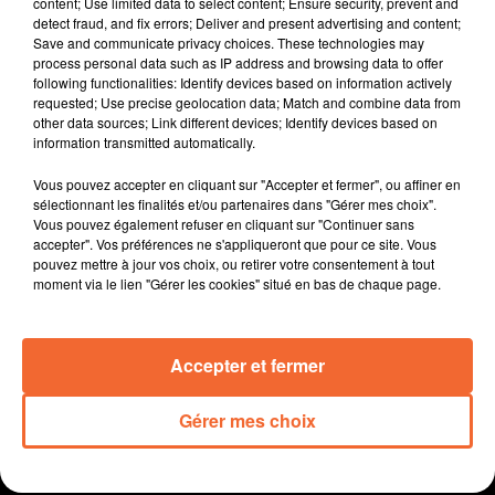
départemental voté hier. Les élus de l'opposition se
content; Use limited data to select content; Ensure security, prevent and
detect fraud, and fix errors; Deliver and present advertising and content;
sont abstenus.
Save and communicate privacy choices. These technologies may
process personal data such as IP address and browsing data to offer
L'ancien président du département Gilbert Favreau
following functionalities: Identify devices based on information actively
savoure le rejet par le Conseil Constitutionnel du
requested; Use precise geolocation data; Match and combine data from
recours déposé visant à annuler son élection au Sénat.
other data sources; Link different devices; Identify devices based on
information transmitted automatically.
L'association des maires ruraux des Deux-Sèvres
monte au créneau pour s'opposer aux fermetures de
Vous pouvez accepter en cliquant sur "Accepter et fermer", ou affiner en
sélectionnant les finalités et/ou partenaires dans "Gérer mes choix".
classe pendant la crise sanitaire.
Vous pouvez également refuser en cliquant sur "Continuer sans
accepter". Vos préférences ne s'appliqueront que pour ce site. Vous
Ce mois de Mars est traditionnellement celui de la
pouvez mettre à jour vos choix, ou retirer votre consentement à tout
sensibilisation au dépistage du cancer colorectal.
moment via le lien "Gérer les cookies" situé en bas de chaque page.
L'équipe de direction de la résidence Molière de
Thouars desserre l’étau pour les seniors avec la
Accepter et fermer
possibilité des visites en chambre à partir de jeudi
Gérer mes choix
0:00
12 min 43 sec