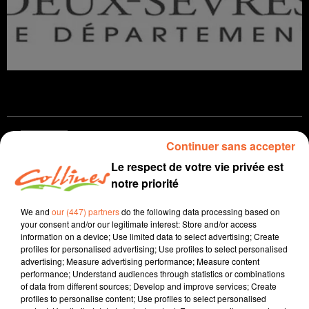
infos
Continuer sans accepter
Le respect de votre vie privée est
10 mars 2021 - 12 min 43 sec
notre priorité
JOURNAL DU MARDI 9 MARS ( MIDI )
We and
our (447) partners
do the following data processing based on
Patrice Bémanangy
your consent and/or our legitimate interest: Store and/or access
information on a device; Use limited data to select advertising; Create
L'info près de chez vous
profiles for personalised advertising; Use profiles to select personalised
advertising; Measure advertising performance; Measure content
Présenté par Patrice Bémanangy
performance; Understand audiences through statistics or combinations
of data from different sources; Develop and improve services; Create
396 Millions d'euros : le budget 2021 du conseil
profiles to personalise content; Use profiles to select personalised