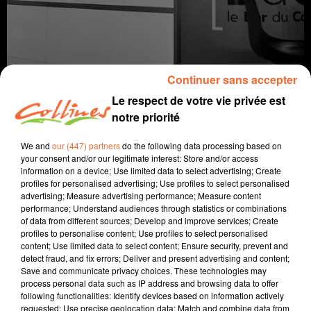
Continuer sans accepter
Le respect de votre vie privée est
notre priorité
info
We and
our (447) partners
do the following data processing based on
your consent and/or our legitimate interest: Store and/or access
information on a device; Use limited data to select advertising; Create
7 mai 2024 - 10 min 44 sec
profiles for personalised advertising; Use profiles to select personalised
advertising; Measure advertising performance; Measure content
JOURNAL DU MARDI 7 MAI (MIDI)
performance; Understand audiences through statistics or combinations
of data from different sources; Develop and improve services; Create
Fabien Gazeau
profiles to personalise content; Use profiles to select personalised
content; Use limited data to select content; Ensure security, prevent and
L'info près de chez vous
detect fraud, and fix errors; Deliver and present advertising and content;
Save and communicate privacy choices. These technologies may
Présenté par Fabien Gazeau
process personal data such as IP address and browsing data to offer
- 43 ans après ses débuts, le salon de peinture de
following functionalities: Identify devices based on information actively
Bressuire est toujours là
requested; Use precise geolocation data; Match and combine data from