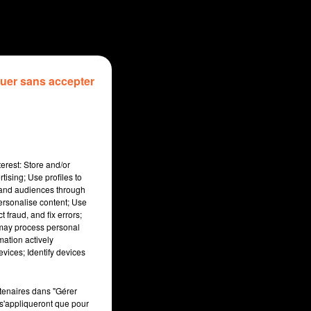
uer sans accepter
erest: Store and/or
tising; Use profiles to
tand audiences through
personalise content; Use
 fraud, and fix errors;
 may process personal
mation actively
sec
vices; Identify devices
rtenaires dans "Gérer
s'appliqueront que pour