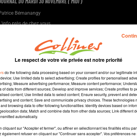
JOURNAL DU MARDI 30 NOVEMBRE ( MIDI )
Patrice Bémanangy
L'info près de chez vous.
Le Débat d'Orientation Budgétaire du département hier marqué
Contin
par la prudence en raison du contexte.
L'Agglo 2B et les Finances Publiques s'engagent pour déployer
un nouveau réseau de proximité.
Le respect de votre vie privée est notre priorité
Des collégiens de Blaise Pascal à Argentonnay au Campus des
Sicaudières hier pour "Les Cordées de la Réussite".
ers
do the following data processing based on your consent and/or our legitimate int
Les CSC de Thouars prépare sa bourse aux jouets.
device; Use limited data to select advertising; Create profiles for personalised adver
vertising; Measure advertising performance; Measure content performance; Unders
ns of data from different sources; Develop and improve services; Create profiles to 
alised content; Use limited data to select content; Ensure security, prevent and detect
ertising and content; Save and communicate privacy choices. These technologies
and browsing data to offer following functionalities: Identify devices based on infor
11 min 31 
eolocation data; Match and combine data from other data sources; Link different de
nsmitted automatically.
cliquant sur "Accepter et fermer", ou affiner en sélectionnant les finalités et/ou pa
 également refuser en cliquant sur "Continuer sans accepter". Vos préférences ne 