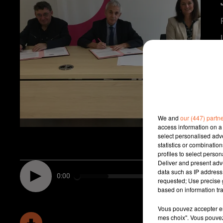
We and
our (447) partn
access information on a 
select personalised ad
statistics or combinatio
profiles to select person
Deliver and present adv
data such as IP address 
0:00
requested; Use precise g
based on information tra
Vous pouvez accepter en 
mes choix". Vous pouvez