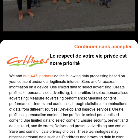
Continuer sans accepter
Le respect de votre vie privée est
notre priorité
info
We and
our (447) partners
do the following data processing based on
30 avril 2024 - 11 min 44 sec
your consent and/or our legitimate interest: Store and/or access
information on a device; Use limited data to select advertising; Create
JOURNAL DU MARDI 30 AVRIL (MIDI)
profiles for personalised advertising; Use profiles to select personalised
advertising; Measure advertising performance; Measure content
Fabien Gazeau
performance; Understand audiences through statistics or combinations
of data from different sources; Develop and improve services; Create
L'info près de chez vous
profiles to personalise content; Use profiles to select personalised
content; Use limited data to select content; Ensure security, prevent and
Présenté par Fabien Gazeau
detect fraud, and fix errors; Deliver and present advertising and content;
- La nouvelle sous-préfète de Bressuire a pris ses
Save and communicate privacy choices. These technologies may
fonctions hier, nous ferons connaissance avec Hélène
process personal data such as IP address and browsing data to offer