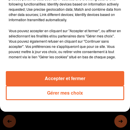
following functionalities: Identify devices based on information actively
Simon
requested; Use precise geolocation data; Match and combine data from
- Les salariés appelés à se mobiliser demain pour le 1er
other data sources; Link different devices; Identify devices based on
Mai à Bressuire (photo)
information transmitted automatically.
- A Cerizay, un magasin Proxi va s'installer dans le
Vous pouvez accepter en cliquant sur "Accepter et fermer", ou affiner en
Centre-Ville
sélectionnant les finalités et/ou partenaires dans "Gérer mes choix".
- Le salon de peinture débute demain au Chateau de
Vous pouvez également refuser en cliquant sur "Continuer sans
Bressuire, avec plus de 160 oeuvres et 90 artistes.
accepter". Vos préférences ne s'appliqueront que pour ce site. Vous
pouvez mettre à jour vos choix, ou retirer votre consentement à tout
- En basket, Cholet reçoit Dijon, victoire impérative pour
moment via le lien "Gérer les cookies" situé en bas de chaque page.
accrocher les play-offs...
0:00
11 min 44 sec
Accepter et fermer
Gérer mes choix