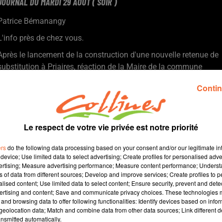
JOURNAL DU MARDI 29 AOÛT ( SOIR )
Patrice Bémanangy
L'info près de chez vous.
Après le lancement de la construction d'une nouvelle retenue de
substitution à Priaires, réaction de la Maire de la commune
Marie-Christelle Bouchery.
Contin
Dans ce cadre Sophie Binet la secréataire nationale de la CGT
sera au tribunal de Niort le 08 septembre prochain pour soutenir
des prévenus jugés pour organisations de manifestations
interdites.
Le respect de votre vie privée est notre priorité
Le 4ème Solifestival s'est tenu vendredi et samedi dernier à
ers
do the following data processing based on your consent and/or our legitimate int
Cersay. Les fonds receuillis vont permettre d'aider des enfants
device; Use limited data to select advertising; Create profiles for personalised adver
souffrant de maladies rares.
vertising; Measure advertising performance; Measure content performance; Unders
" Bienvenus à la retraite ! " La thématique de toute une série
ns of data from different sources; Develop and improve services; Create profiles to 
alised content; Use limited data to select content; Ensure security, prevent and detect
d'ateliers et de modules proposés par le CSC du Pays
ertising and content; Save and communicate privacy choices. These technologies
Mauléonnais à compter du 18 Sept sous la coordination
and browsing data to offer following functionalities: Identify devices based on infor
notamment de Béatrice Liaigre ( photo ).
eolocation data; Match and combine data from other data sources; Link different de
nsmitted automatically.