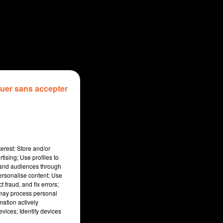
uer sans accepter
erest: Store and/or
tising; Use profiles to
tand audiences through
personalise content; Use
 fraud, and fix errors;
 may process personal
mation actively
vices; Identify devices