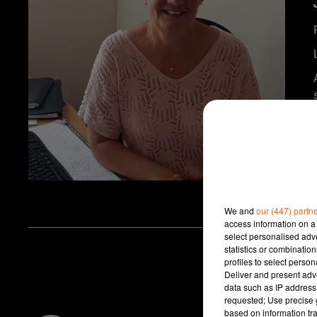
We and
our (447) partn
access information on a 
select personalised ad
statistics or combinatio
profiles to select person
Deliver and present adv
data such as IP address 
requested; Use precise g
based on information tra