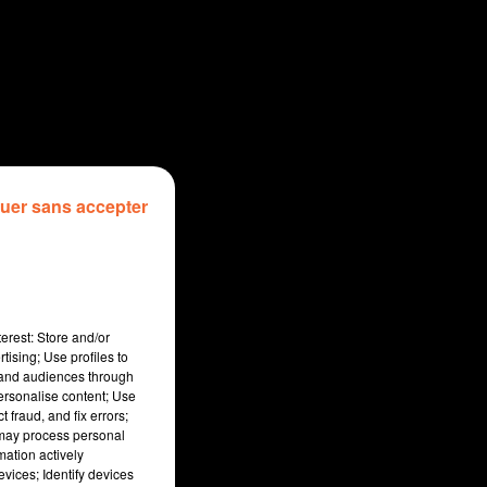
uer sans accepter
erest: Store and/or
tising; Use profiles to
tand audiences through
personalise content; Use
 fraud, and fix errors;
 may process personal
mation actively
vices; Identify devices