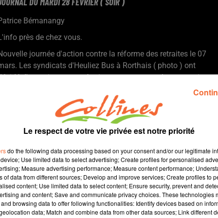
JOURNAL DU MARDI 28 FEVRIER ( SOIR )
Patrice Bémanangy
L'info près de chez vous.
Nouvelle journée d'action contre la réforme des retraites le 07
mars. Les syndicats d'Heuliez Bus à Rorthais ( photo ) ont
décidé d'organiser une opération escargot entre leur enteprise et
Bressuire par la RN 249.
Contin
Le service de chirurgie viscérale du Centre hospitalier Nord
Deux-Sèvres ouvert il y a 3 ans a démontré toute son efficacité
dans la prise charge globale de personnes obèses.
Le respect de votre vie privée est notre priorité
Repenser le découpage de quatre régions françaises, dont la
Nouvelle-Aquitaine ... les récentes annonces du PR de la
ers
do the following data processing based on your consent and/or our legitimate int
République font réagir les élus régionaux.
device; Use limited data to select advertising; Create profiles for personalised adver
vertising; Measure advertising performance; Measure content performance; Unders
Le territoire Thouarsais s'affiche au Salon de l'Agriculture
ns of data from different sources; Develop and improve services; Create profiles to 
notamment en faisant la promotion de sa future route des vins.
alised content; Use limited data to select content; Ensure security, prevent and detect
« Choisir la sobriété heureuse face au pessimisme ambiant » ...
ertising and content; Save and communicate privacy choices. These technologies
and browsing data to offer following functionalities: Identify devices based on infor
tout le thème d'une conférence débat organisé par l'association
eolocation data; Match and combine data from other data sources; Link different de
Chrétiens dans le Monde Rural 79 samedi à Breuil Chaussée.