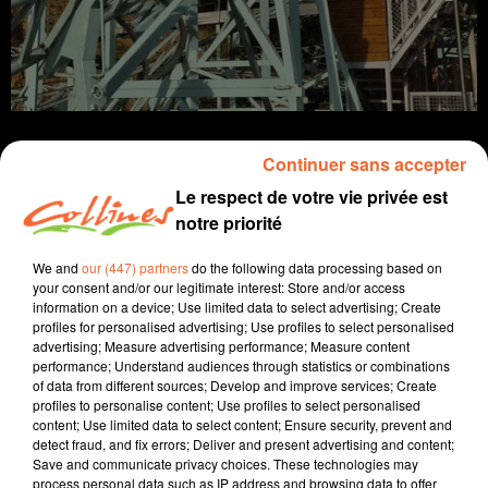
Continuer sans accepter
Le respect de votre vie privée est
notre priorité
infos
We and
our (447) partners
do the following data processing based on
27 septembre 2022 - 12 min 7 sec
your consent and/or our legitimate interest: Store and/or access
information on a device; Use limited data to select advertising; Create
JOURNAL DU MARDI 27 SEPTEMBRE (MIDI)
profiles for personalised advertising; Use profiles to select personalised
advertising; Measure advertising performance; Measure content
Fabien Gazeau
performance; Understand audiences through statistics or combinations
of data from different sources; Develop and improve services; Create
L'info près de chez vous
profiles to personalise content; Use profiles to select personalised
content; Use limited data to select content; Ensure security, prevent and
Présenté par Fabien Gazeau
detect fraud, and fix errors; Deliver and present advertising and content;
- Des mouvements sociaux aujourdhui chez Groupama
Save and communicate privacy choices. These technologies may
mais aussi chez Marie Surgelés
process personal data such as IP address and browsing data to offer