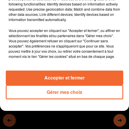
following functionalities: Identify devices based on information actively
- Les éleveurs ne veulent pas porter le chapeau de
requested; Use precise geolocation data; Match and combine data from
l'abandon de la Maison de la Parthenaise
other data sources; Link different devices; Identify devices based on
- Google animait des ateliers numériques à Bressuire
information transmitted automatically.
hier.
Vous pouvez accepter en cliquant sur "Accepter et fermer", ou affiner en
- La Mission Locale Sud 79 organise demain à Niort,
sélectionnant les finalités et/ou partenaires dans "Gérer mes choix".
un forum destiné aux personnes sans situation
Vous pouvez également refuser en cliquant sur "Continuer sans
professionnelle.
accepter". Vos préférences ne s'appliqueront que pour ce site. Vous
pouvez mettre à jour vos choix, ou retirer votre consentement à tout
- Enfin, le bilan touristique en Thouarsais est excellent
moment via le lien "Gérer les cookies" situé en bas de chaque page.
porté par le Parc de Massais (photo)...
0:00
12 min 7 sec
Accepter et fermer
Gérer mes choix