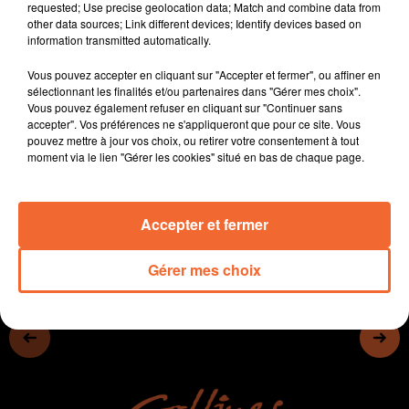
requested; Use precise geolocation data; Match and combine data from
grève depuis une dizaine de jours.
other data sources; Link different devices; Identify devices based on
- Les écologistes de la Région, Nicolas Gamache en
information transmitted automatically.
tête (photo), dénoncent de la hausse de certains tarifs,
Vous pouvez accepter en cliquant sur "Accepter et fermer", ou affiner en
- Mauléon organise un forum autour de l'agenda 2030.
sélectionnant les finalités et/ou partenaires dans "Gérer mes choix".
- Le Festival International du Film Ornithologique de
Vous pouvez également refuser en cliquant sur "Continuer sans
Ménigoute s'ouvre aujourd'hui.
accepter". Vos préférences ne s'appliqueront que pour ce site. Vous
pouvez mettre à jour vos choix, ou retirer votre consentement à tout
- Le retour de l’opérette le WE prochain à Thouars !
moment via le lien "Gérer les cookies" situé en bas de chaque page.
0:00
13 min 14 sec
Accepter et fermer
Gérer mes choix