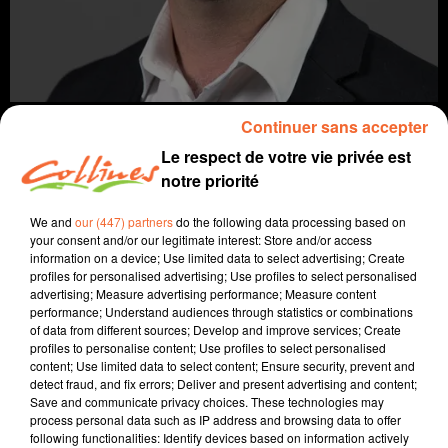
Continuer sans accepter
Le respect de votre vie privée est
notre priorité
info
We and
our (447) partners
do the following data processing based on
your consent and/or our legitimate interest: Store and/or access
26 octobre 2021 - 13 min 14 sec
information on a device; Use limited data to select advertising; Create
profiles for personalised advertising; Use profiles to select personalised
JOURNAL DU MARDI 26 OCTOBRE (MIDI)
advertising; Measure advertising performance; Measure content
performance; Understand audiences through statistics or combinations
Fabien Gazeau
of data from different sources; Develop and improve services; Create
profiles to personalise content; Use profiles to select personalised
L'info près de chez vous
content; Use limited data to select content; Ensure security, prevent and
detect fraud, and fix errors; Deliver and present advertising and content;
Présenté par Fabien Gazeau
Save and communicate privacy choices. These technologies may
- Une partie du personnel de la résidence pour
process personal data such as IP address and browsing data to offer
following functionalities: Identify devices based on information actively
personnes âgées Le Pompairain (Chatillon) est en