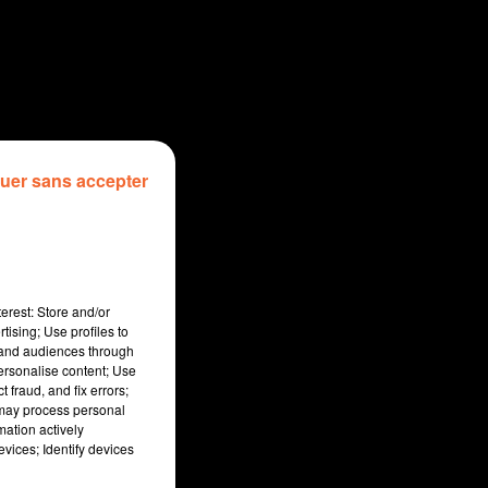
uer sans accepter
erest: Store and/or
tising; Use profiles to
tand audiences through
personalise content; Use
 fraud, and fix errors;
 may process personal
mation actively
vices; Identify devices