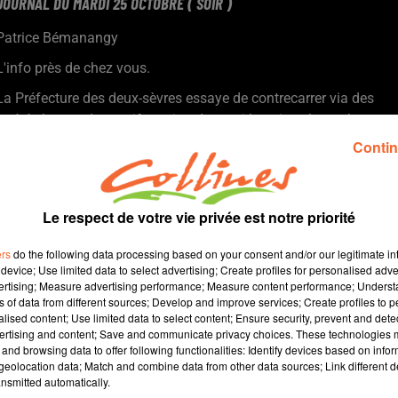
JOURNAL DU MARDI 25 OCTOBRE ( SOIR )
Patrice Bémanangy
L'info près de chez vous.
La Préfecture des deux-sèvres essaye de contrecarrer via des
arrétés la grande manifestation des anti-bassines le week-en
prochain à Sainte Solines.
Contin
Face à l’explosion des coûts de l’énergie que subisse aussi les
artisans, l'U2P l’Union des entreprises de proximité ( photo ) en
appelle au Gouvernement.
Le respect de votre vie privée est notre priorité
" Ecowatt " nouveau portail pour aider les particuliers à observer
des gestes éco-responsables en matière de consommation
ers
do the following data processing based on your consent and/or our legitimate int
électrique.
device; Use limited data to select advertising; Create profiles for personalised adver
vertising; Measure advertising performance; Measure content performance; Unders
Le journaliste François-Xavier Ménage qui vient de sortir son
ns of data from different sources; Develop and improve services; Create profiles to 
premier roman sera l'invité de la Shaapt demain à Thouars.
alised content; Use limited data to select content; Ensure security, prevent and detect
Le 40e festival du Cinéma de Mauléon débute demain sans
ertising and content; Save and communicate privacy choices. These technologies
and browsing data to offer following functionalities: Identify devices based on infor
l'emblématique Dudu disparu en Oct. 2021.
eolocation data; Match and combine data from other data sources; Link different de
nsmitted automatically.