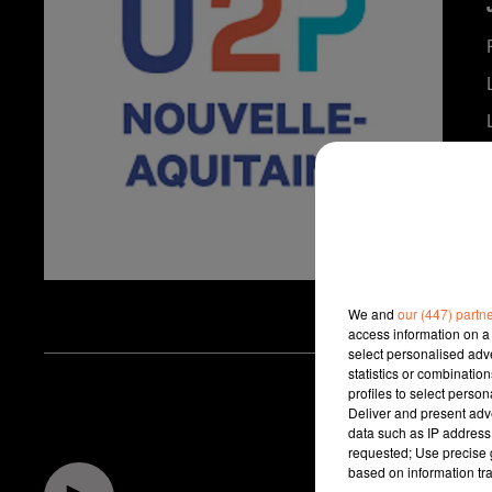
We and
our (447) partn
access information on a 
select personalised ad
statistics or combinatio
profiles to select person
Deliver and present adv
data such as IP address 
requested; Use precise g
based on information tra