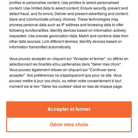
profiles to personalise content; Use profiles to select personalised
épargné.
content; Use limited data to select content; Ensure security, prevent and
Il fera de nouveau appel à votre générosité cette fin de
detect fraud, and fix errors; Deliver and present advertising and content;
Save and communicate privacy choices. These technologies may
semaine et week-end à l'occasion de la traditionnelle
process personal data such as IP address and browsing data to offer
collecte de la Banque Alimentaire.
following functionalities: Identify devices based on information actively
Après plusieurs mandats dont 2 en tant que maire de
requested; Use precise geolocation data; Match and combine data from
other data sources; Link different devices; Identify devices based on
la Petite-Boissière, Joël Barraud passe la main.
information transmitted automatically.
Christophe Godet, petit-fils de Pierre qui fut maire de la
commune de 1946 à 1970, se porte candidat ( photo ).
Vous pouvez accepter en cliquant sur "Accepter et fermer", ou affiner en
Le presque traditionnel salon du livre au Pin ce samedi.
sélectionnant les finalités et/ou partenaires dans "Gérer mes choix".
Vous pouvez également refuser en cliquant sur "Continuer sans
Une fois de plus, il va rassembler uniquement des
accepter". Vos préférences ne s'appliqueront que pour ce site. Vous
auteurs originaires ou domiciliés dans cette commune
pouvez mettre à jour vos choix, ou retirer votre consentement à tout
du bocage.
moment via le lien "Gérer les cookies" situé en bas de chaque page.
" La refondation de la République " thème de la
prochaine conférence ce jeudi proposé par le CRRL de
Accepter et fermer
Thouars. Elle sera animée par l’historien Fabrice
Grenard, directeur de la Fondation de la Résistance.
Gérer mes choix
0:00
15 min 45 sec