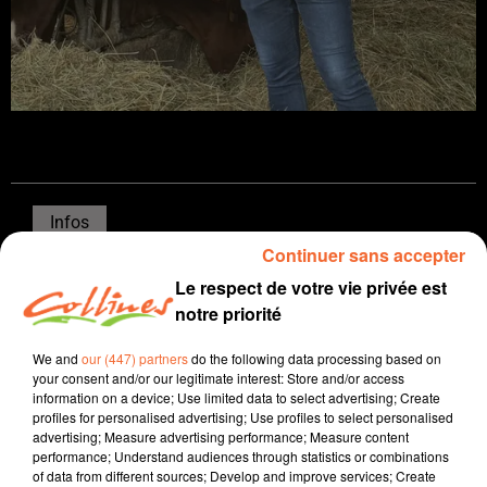
Infos
Continuer sans accepter
25 novembre 2025 - 15 min 45 sec
Le respect de votre vie privée est
JOURNAL DU MARDI 25 NOVEMBRE ( SOIR )
notre priorité
Patrice Bémanangy
We and
our (447) partners
do the following data processing based on
your consent and/or our legitimate interest: Store and/or access
L'info près de chez vous
information on a device; Use limited data to select advertising; Create
profiles for personalised advertising; Use profiles to select personalised
Le Secours Catholique a dévoilé son rapport annuel sur
advertising; Measure advertising performance; Measure content
la pauvreté en 2025. Les chiffres prouvent que la
performance; Understand audiences through statistics or combinations
of data from different sources; Develop and improve services; Create
précarité augmente et notre département n'est pas