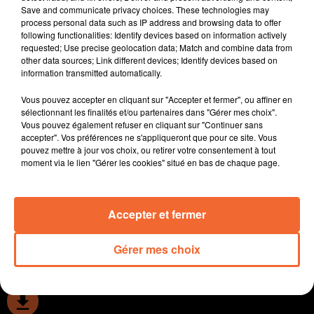
Save and communicate privacy choices. These technologies may
Le télétravail au coeur de la future plénière du Club des
process personal data such as IP address and browsing data to offer
Entreprises du Bocage Bressuirais le jeudi 2 février à
following functionalities: Identify devices based on information actively
Mauléon ( photo ).
requested; Use precise geolocation data; Match and combine data from
other data sources; Link different devices; Identify devices based on
Un échange éducatif et musical franco brésilien toute
information transmitted automatically.
cette semaine à Thouars dans le cadre du dispositif
Démos.
Vous pouvez accepter en cliquant sur "Accepter et fermer", ou affiner en
Un prodige du piano ce jeudi soir à Bressuire. Thomas
sélectionnant les finalités et/ou partenaires dans "Gérer mes choix".
Vous pouvez également refuser en cliquant sur "Continuer sans
Enhco, pianiste et compositeur de jazz et de musique
accepter". Vos préférences ne s'appliqueront que pour ce site. Vous
classique se produira au Théatre.
pouvez mettre à jour vos choix, ou retirer votre consentement à tout
Le retour de la coupe d'europe ce soir à la Meilleraie.
moment via le lien "Gérer les cookies" situé en bas de chaque page.
Cholet Basket acceuillera en effet les allemands de
Chemnitz ... à suivre en direct sur Collines.
Accepter et fermer
0:00
12 min 46 sec
Gérer mes choix