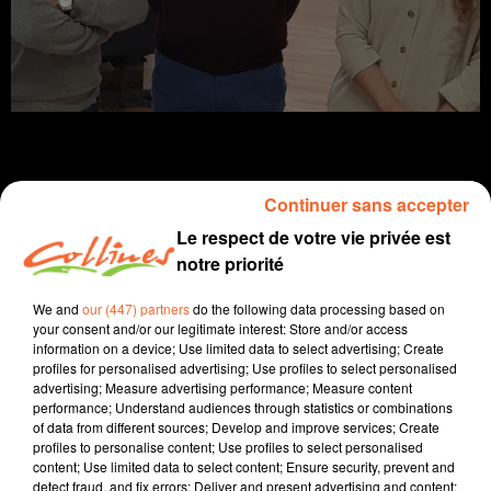
Continuer sans accepter
Infos
Le respect de votre vie privée est
notre priorité
24 janvier 2023 - 12 min 46 sec
We and
our (447) partners
do the following data processing based on
JOURNAL DU MARDI 24 JANVIER ( MIDI )
your consent and/or our legitimate interest: Store and/or access
information on a device; Use limited data to select advertising; Create
Patrice Bémanangy
profiles for personalised advertising; Use profiles to select personalised
advertising; Measure advertising performance; Measure content
L'info près de chez vous.
performance; Understand audiences through statistics or combinations
of data from different sources; Develop and improve services; Create
22 postes d'enseignants en moins dans le premier
profiles to personalise content; Use profiles to select personalised
degré à la rentrée prochaine. La FSU regrette une
content; Use limited data to select content; Ensure security, prevent and
logique purement comptable.
detect fraud, and fix errors; Deliver and present advertising and content;