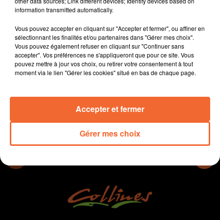
other data sources; Link different devices; Identify devices based on
Niort.
information transmitted automatically.
Les inscriptions sont ouvertes au conservatoire de
Vous pouvez accepter en cliquant sur "Accepter et fermer", ou affiner en
musique et de danse du Thouarsais.
sélectionnant les finalités et/ou partenaires dans "Gérer mes choix".
Le bocain Nicolas Talon a terminé 14ième lors du
Vous pouvez également refuser en cliquant sur "Continuer sans
Grand Raid des Pyrénnées sur le 120 Kms.
accepter". Vos préférences ne s'appliqueront que pour ce site. Vous
pouvez mettre à jour vos choix, ou retirer votre consentement à tout
moment via le lien "Gérer les cookies" situé en bas de chaque page.
0:00
13 min 53 sec
Accepter et fermer
Gérer mes choix