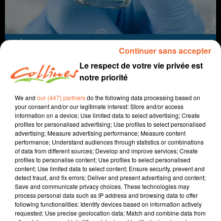
Continuer sans accepter
Le respect de votre vie privée est
notre priorité
We and
our (447) partners
do the following data processing based on
Infos
your consent and/or our legitimate interest: Store and/or access
information on a device; Use limited data to select advertising; Create
24 août 2021 - 13 min 53 sec
profiles for personalised advertising; Use profiles to select personalised
advertising; Measure advertising performance; Measure content
JOURNAL DU MARDI 24 AOÜT ( MIDI )
performance; Understand audiences through statistics or combinations
of data from different sources; Develop and improve services; Create
Patrice Bémanangy
profiles to personalise content; Use profiles to select personalised
content; Use limited data to select content; Ensure security, prevent and
L'info près de chez vous
detect fraud, and fix errors; Deliver and present advertising and content;
Save and communicate privacy choices. These technologies may
La circulation du Covid diminue en deux-sèvres mais
process personal data such as IP address and browsing data to offer
following functionalities: Identify devices based on information actively
reste élevée.
requested; Use precise geolocation data; Match and combine data from
Opération " une solution dans ton quartier " demain à