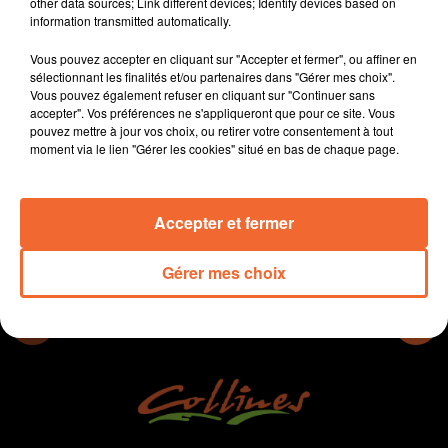
other data sources; Link different devices; Identify devices based on
la rentrée prochaine dans le département des Deux-Sèvres.
information transmitted automatically.
- A Bressuire, l'école Duguesclin accueillait hier la remise de prix de
l'école la plus éco-mobile de l'A2B
Vous pouvez accepter en cliquant sur "Accepter et fermer", ou affiner en
sélectionnant les finalités et/ou partenaires dans "Gérer mes choix".
- Le club des entreprises du Bocage Bressuirais en assemblée
Vous pouvez également refuser en cliquant sur "Continuer sans
générale ce jeudi (photo)
accepter". Vos préférences ne s'appliqueront que pour ce site. Vous
a 16e édition des Arts osés a lieu ce WE à Thouars...
- L
pouvez mettre à jour vos choix, ou retirer votre consentement à tout
moment via le lien "Gérer les cookies" situé en bas de chaque page.
0:00
15 min 34 sec
Accepter et fermer
Gérer mes choix