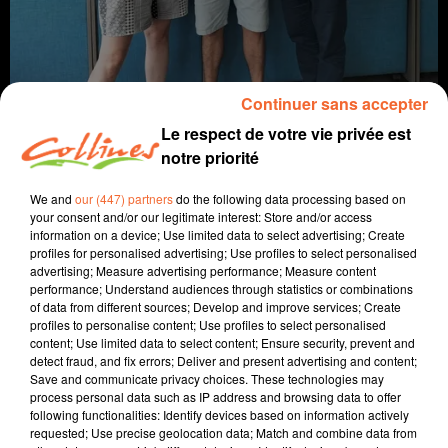
Continuer sans accepter
Le respect de votre vie privée est
notre priorité
We and
our (447) partners
do the following data processing based on
info
your consent and/or our legitimate interest: Store and/or access
information on a device; Use limited data to select advertising; Create
23 juin 2026 - 15 min 34 sec
profiles for personalised advertising; Use profiles to select personalised
advertising; Measure advertising performance; Measure content
JOURNAL DU MARDI 23 JUIN (SOIR)
performance; Understand audiences through statistics or combinations
of data from different sources; Develop and improve services; Create
Fabien Gazeau
profiles to personalise content; Use profiles to select personalised
content; Use limited data to select content; Ensure security, prevent and
L'info près de chez vous
detect fraud, and fix errors; Deliver and present advertising and content;
Save and communicate privacy choices. These technologies may
Présenté par Fabien Gazeau
process personal data such as IP address and browsing data to offer
- Canicule : La Ville de NIort a mis en place un centre d'accueil
following functionalities: Identify devices based on information actively
climatisé. Les Ecologistes veulent instaurer le congé climatque
requested; Use precise geolocation data; Match and combine data from
- Le CDEN doit entériner en ce moment même la carte scolaire pour