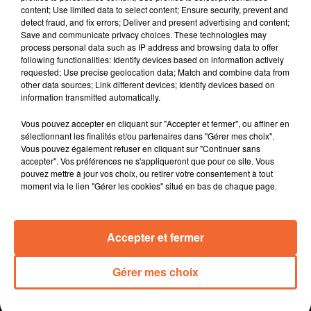
content; Use limited data to select content; Ensure security, prevent and
Avec ces températures élevées, on recherche la
detect fraud, and fix errors; Deliver and present advertising and content;
fraicheur ce qui peut conduire à de vives tensions
Save and communicate privacy choices. These technologies may
comme ce fût le cas en fin de semaine dernière au plan
process personal data such as IP address and browsing data to offer
following functionalities: Identify devices based on information actively
d'eau de Verruyes en gâtine.
requested; Use precise geolocation data; Match and combine data from
La colère d'Emmanuelle Ménard maire de Bressuire
other data sources; Link different devices; Identify devices based on
suite à la fermeture annoncée de trois classe en
information transmitted automatically.
primaire.
Vous pouvez accepter en cliquant sur "Accepter et fermer", ou affiner en
Dans le cadre de sa campagne pour les sénatoriales,
sélectionnant les finalités et/ou partenaires dans "Gérer mes choix".
Nathalie Lanzi était à Bressuire samedi dernier,
Vous pouvez également refuser en cliquant sur "Continuer sans
l'occasion de présenter son suppléant Christophe
accepter". Vos préférences ne s'appliqueront que pour ce site. Vous
pouvez mettre à jour vos choix, ou retirer votre consentement à tout
Godet le maire de La Petite Boissière ( photo ).
moment via le lien "Gérer les cookies" situé en bas de chaque page.
" Ciné'Raconte " un projet cinéma mené par des élèves
de Secondigny, d'Allonne et de Neuvy-Bouin a fait
l'objet d'une restitution vendredi au Fauteuil Rouge de
Accepter et fermer
Bressuire.
Gérer mes choix
0:00
14 min 19 sec