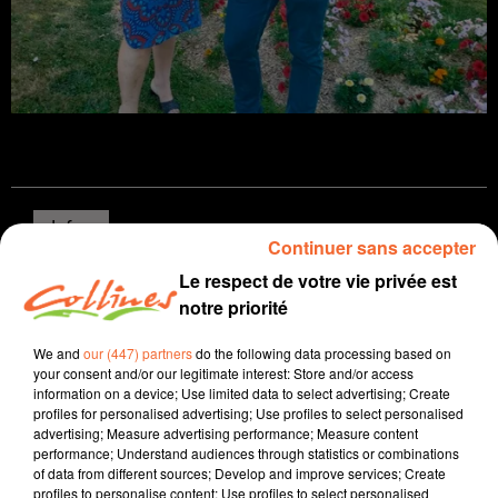
Infos
Continuer sans accepter
Le respect de votre vie privée est
23 juin 2026 - 14 min 19 sec
notre priorité
JOURNAL DU MARDI 23 JUIN ( MIDI )
We and
our (447) partners
do the following data processing based on
Patrice Bémanangy
your consent and/or our legitimate interest: Store and/or access
information on a device; Use limited data to select advertising; Create
L'info près de chez vous
profiles for personalised advertising; Use profiles to select personalised
advertising; Measure advertising performance; Measure content
La canicule toujours en une de l'actualité : on s'adapte
performance; Understand audiences through statistics or combinations
dans tous les milieux pour faire face à ces grosses
of data from different sources; Develop and improve services; Create
chaleurs.
profiles to personalise content; Use profiles to select personalised