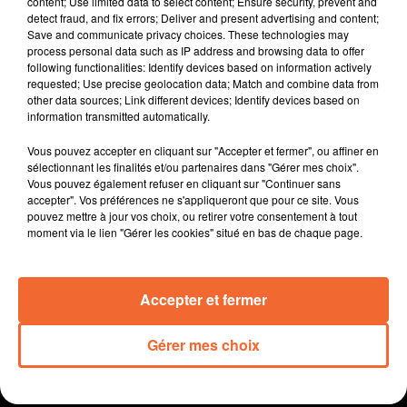
content; Use limited data to select content; Ensure security, prevent and
L'inauguration ce mardi de l'ERIP du Bocage
detect fraud, and fix errors; Deliver and present advertising and content;
Save and communicate privacy choices. These technologies may
Bressuirais, l'Espace Régional d'Information de
process personal data such as IP address and browsing data to offer
Proximité à la Cité de la Jeunesse et des Métiers.
following functionalities: Identify devices based on information actively
Le troisième marché de Noël de Mauléon le week-end
requested; Use precise geolocation data; Match and combine data from
other data sources; Link different devices; Identify devices based on
prochain organisé par l’Union des Commerçants
information transmitted automatically.
Artisans et Industriels du Mauléonnais présidée par
Rozen de Communier ( photo ).
Vous pouvez accepter en cliquant sur "Accepter et fermer", ou affiner en
Le Bioparc de Doué la Fontaine investit dans
sélectionnant les finalités et/ou partenaires dans "Gérer mes choix".
Vous pouvez également refuser en cliquant sur "Continuer sans
l'hébergement. Six gites sont en cours de construction
accepter". Vos préférences ne s'appliqueront que pour ce site. Vous
pour une livraison au printemps prochain
pouvez mettre à jour vos choix, ou retirer votre consentement à tout
Cholet Basket retrouve la coupe d'europe ce soir avec
moment via le lien "Gérer les cookies" situé en bas de chaque page.
le match retour face aux belges de Malines alors que le
TCB recevra demain Quimperlé pour la seconde
Accepter et fermer
journée du championnat de Pro A de tennis.
Gérer mes choix
0:00
13 min 18 sec