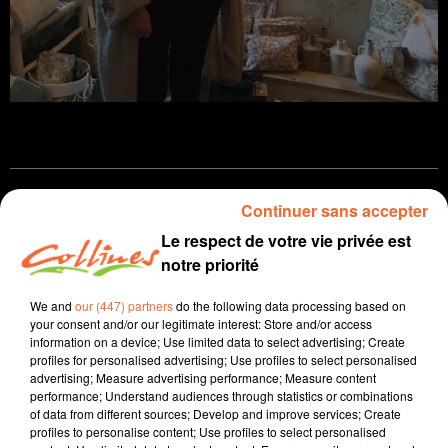
Infos
Continuer sans accepter
Le respect de votre vie privée est
22 novembre 2022 - 13 min 18 sec
notre priorité
JOURNAL DU MARDI 22 NOVEMBRE ( SOIR )
We and
our (447) partners
do the following data processing based on
Patrice Bémanangy
your consent and/or our legitimate interest: Store and/or access
information on a device; Use limited data to select advertising; Create
L'info près de chez vous.
profiles for personalised advertising; Use profiles to select personalised
advertising; Measure advertising performance; Measure content
Le lancement ce mardi de la nouvelle campagne des
performance; Understand audiences through statistics or combinations
of data from different sources; Develop and improve services; Create
Restos du Coeur. Notre département compte environ
profiles to personalise content; Use profiles to select personalised
10.000 bénéficiaires.