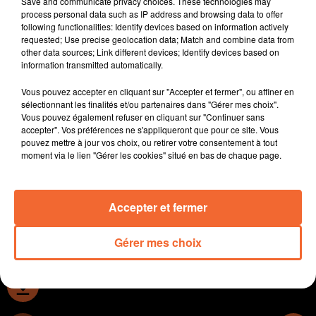
Save and communicate privacy choices. These technologies may
vers un retour à l'emploi.
process personal data such as IP address and browsing data to offer
following functionalities: Identify devices based on information actively
Le Campus des Sicaudières à Bressuir acceuillait tout
requested; Use precise geolocation data; Match and combine data from
récemment le 3ème salon de la contention organisée
other data sources; Link different devices; Identify devices based on
par la MSA Poitou.
information transmitted automatically.
Les Belles Escapades en Bocage Bressuirais se
Vous pouvez accepter en cliquant sur "Accepter et fermer", ou affiner en
poursuivent avec un temps fort ce soir au Théatre
sélectionnant les finalités et/ou partenaires dans "Gérer mes choix".
autour du paysagiste et géographe Alexis Pernet.
Vous pouvez également refuser en cliquant sur "Continuer sans
Dans l'actualité sportive, les Chamois ont raté de peu
accepter". Vos préférences ne s'appliqueront que pour ce site. Vous
pouvez mettre à jour vos choix, ou retirer votre consentement à tout
leur retour en Ligue 2.
moment via le lien "Gérer les cookies" situé en bas de chaque page.
En basket, CB se déplace à Paris ce soir pour le match
d'appui en quart de finale de BerClic Elite.
Accepter et fermer
0:00
15 min 21 sec
Gérer mes choix