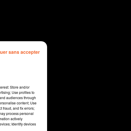
uer sans accepter
erest: Store and/or
tising; Use profiles to
tand audiences through
personalise content; Use
 fraud, and fix errors;
 may process personal
mation actively
vices; Identify devices