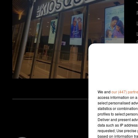
We and
our (447) partn
access information on a 
select personalised ad
statistics or combinatio
profiles to select person
Deliver and present adv
data such as IP address 
requested; Use precise g
based on information tra