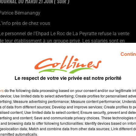
JOURNAL DU MARDI 21 JUIN ( SOIR )
Patrice Bémanangy
L'info près de chez vous
Le personnel de l'Ehpad Le Roc de La Peyratte refuse la vente
de leur établissment à un groupe privé. Les salariés sont en
grève depuis ce matin.
Contin
Les familles du bressuirais vont devoir subir une légère hausse
des tarifs de restauration scolaire à partir de la rentrée
prochaine.
Après un départ en fanfare, la fréquentation du cinéma Le
Le respect de votre vie privée est notre priorité
Kiosque se tasse ( photo )
ers
do the following data processing based on your consent and/or our legitimate int
La fédération des centre socio-culturels vient de faire le tour des
device; Use limited data to select advertising; Create profiles for personalised adver
structures du département.
vertising; Measure advertising performance; Measure content performance; Unders
La reprise de l'entrainement ce mardi pour les Chamois sous la
ns of data from different sources; Develop and improve services; Create profiles to 
alised content; Use limited data to select content; Ensure security, prevent and detect
houlette de Sébastien Desabre.
ertising and content; Save and communicate privacy choices. These technologies
Retour sur la très belle saison pour l'ensemble du club de
and browsing data to offer following functionalities: Identify devices based on infor
l'Avenir 79.
eolocation data; Match and combine data from other data sources; Link different de
nsmitted automatically.