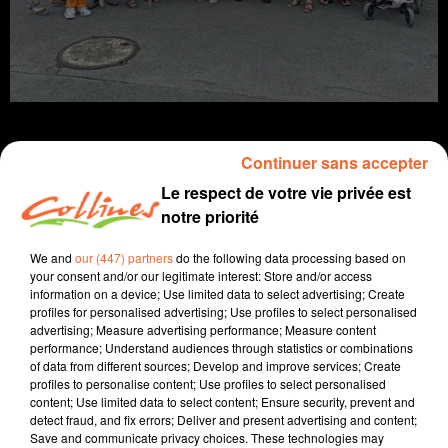
Continuer sans accepter
Le respect de votre vie privée est
Infos
notre priorité
21 juin 2022 - 14 min 56 sec
We and
our (447) partners
do the following data processing based on
your consent and/or our legitimate interest: Store and/or access
JOURNAL DU MARDI 21 JUIN ( MIDI )
information on a device; Use limited data to select advertising; Create
profiles for personalised advertising; Use profiles to select personalised
Patrice Bémanangy
advertising; Measure advertising performance; Measure content
performance; Understand audiences through statistics or combinations
L'info près de chez vous.
of data from different sources; Develop and improve services; Create
profiles to personalise content; Use profiles to select personalised
Le personnel de l'Ehpad Le Roc de La Peyratte en grève
content; Use limited data to select content; Ensure security, prevent and
depuis ce matin. Il s'oppose à la vente de l'Ets à un
detect fraud, and fix errors; Deliver and present advertising and content;
Save and communicate privacy choices. These technologies may
groupe privé ( photo ).