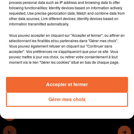
process personal data such as IP address and browsing data to offer
Le 5 juillet prochain, les servives de l'Etat étudieront le
following functionalities: Identify devices based on information actively
projet de création d'un crématorium à Bressuire.
requested; Use precise geolocation data; Match and combine data from
other data sources; Link different devices; Identify devices based on
La fédération des Centre Socio-culturels vient de faire
information transmitted automatically.
le tour des structures du département.
Après 2 années blanches, le festival des cultures
Vous pouvez accepter en cliquant sur "Accepter et fermer", ou affiner en
urbaines de Thouars " Les Arts Osés " revient cette fin
sélectionnant les finalités et/ou partenaires dans "Gérer mes choix".
Vous pouvez également refuser en cliquant sur "Continuer sans
de semaine.
accepter". Vos préférences ne s'appliqueront que pour ce site. Vous
Retour sur la très belle saison pour l'ensemble du club
pouvez mettre à jour vos choix, ou retirer votre consentement à tout
l'Avenir 79 dont l'équipe fanion a décocher ce WE la
moment via le lien "Gérer les cookies" situé en bas de chaque page.
coupe des deux-sèvres au détriment de Chiché.
Accepter et fermer
0:00
14 min 56 sec
Gérer mes choix