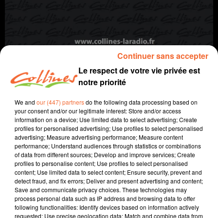
Continuer sans accepter
Le respect de votre vie privée est
notre priorité
info
We and
our (447) partners
do the following data processing based on
your consent and/or our legitimate interest: Store and/or access
information on a device; Use limited data to select advertising; Create
21 janvier 2025 - 12 min 30 sec
profiles for personalised advertising; Use profiles to select personalised
advertising; Measure advertising performance; Measure content
JOURNAL DU MARDI 21 JANVIER (MIDI)
performance; Understand audiences through statistics or combinations
of data from different sources; Develop and improve services; Create
Fabien Gazeau
profiles to personalise content; Use profiles to select personalised
content; Use limited data to select content; Ensure security, prevent and
L'info près de chez vous
detect fraud, and fix errors; Deliver and present advertising and content;
Save and communicate privacy choices. These technologies may
Présenté par Fabien Gazeau
process personal data such as IP address and browsing data to offer
- Devant les incertitudes budgétaires, le Département
following functionalities: Identify devices based on information actively
se veut prudent et gèle des subventions
requested; Use precise geolocation data; Match and combine data from