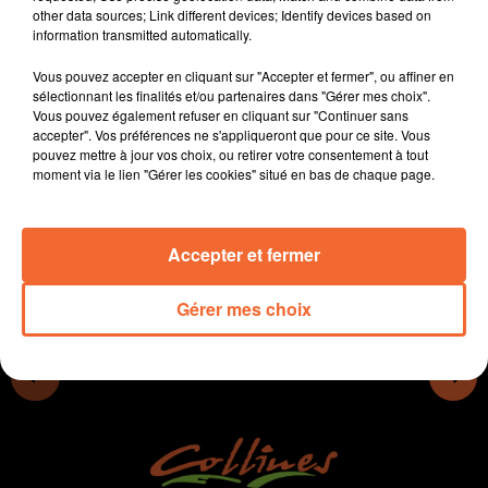
other data sources; Link different devices; Identify devices based on
- Un reportage d'Envoyé Spécial a mis en lumière la
information transmitted automatically.
dangerosité du CVM. Le territoire est-il concerné ?
- OSE présente actuellement une expo photo dans le
Vous pouvez accepter en cliquant sur "Accepter et fermer", ou affiner en
hall de l'Hopital Nord Deux-Sèvres.
sélectionnant les finalités et/ou partenaires dans "Gérer mes choix".
Vous pouvez également refuser en cliquant sur "Continuer sans
- Louzy lance un lotissement de 33 parcelles à
accepter". Vos préférences ne s'appliqueront que pour ce site. Vous
construire.
pouvez mettre à jour vos choix, ou retirer votre consentement à tout
moment via le lien "Gérer les cookies" situé en bas de chaque page.
0:00
12 min 30 sec
Accepter et fermer
Gérer mes choix