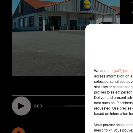
We and
our (447) partn
access information on a 
select personalised ad
statistics or combinatio
profiles to select person
Deliver and present adv
data such as IP address 
0:00
requested; Use precise g
based on information tra
Vous pouvez accepter en 
mes choix". Vous pouvez