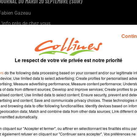
JOURNAL DU MARDI 20 SEPTEMBRE (SOIR)
Fabien Gazeau
L'info près de chez vous
Présenté par Fabien Gazeau
Contin
- Les maires des petites communes rurales en ont assez des
éoliennes
- Center Parcs recrute dans le Nord Deux-Sèvres
Le respect de votre vie privée est notre priorité
- Le point sur le dossier Lidl à Mauléon, étroitement lié à celui de
la Maison de santé.
ers
do the following data processing based on your consent and/or our legitimate int
- Le CSC de Bressuire prêt pour une nouvelle année d'activités.
device; Use limited data to select advertising; Create profiles for personalised adver
vertising; Measure advertising performance; Measure content performance; Unders
- La mini-série de la semaine, les nouveaux joueurs de CB, ce
ns of data from different sources; Develop and improve services; Create profiles to 
soir Neal Sako...
alised content; Use limited data to select content; Ensure security, prevent and detect
ertising and content; Save and communicate privacy choices. These technologies
and browsing data to offer following functionalities: Identify devices based on infor
15 min 18 
eolocation data; Match and combine data from other data sources; Link different de
nsmitted automatically.
cliquant sur "Accepter et fermer", ou affiner en sélectionnant les finalités et/ou pa
 également refuser en cliquant sur "Continuer sans accepter". Vos préférences ne 