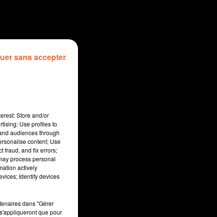
uer sans accepter
erest: Store and/or
tising; Use profiles to
tand audiences through
personalise content; Use
 fraud, and fix errors;
 may process personal
mation actively
sec
vices; Identify devices
rtenaires dans "Gérer
s'appliqueront que pour