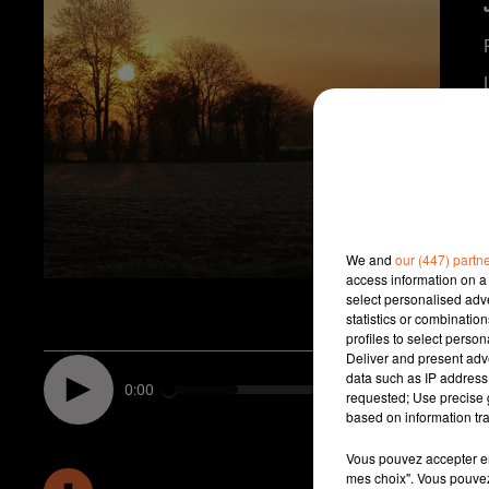
We and
our (447) partn
access information on a 
select personalised ad
statistics or combinatio
profiles to select person
Deliver and present adv
data such as IP address 
0:00
requested; Use precise g
based on information tra
Vous pouvez accepter en 
mes choix". Vous pouvez