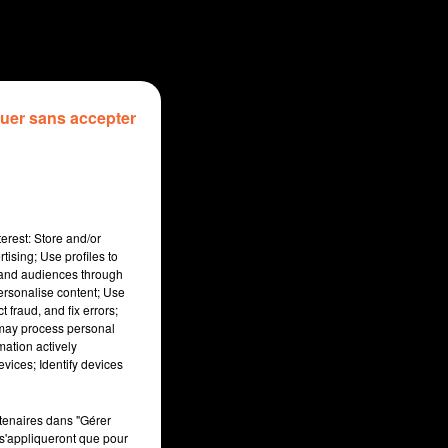
uer sans accepter
erest: Store and/or
tising; Use profiles to
tand audiences through
personalise content; Use
 fraud, and fix errors;
 may process personal
mation actively
sec
vices; Identify devices
rtenaires dans "Gérer
s'appliqueront que pour