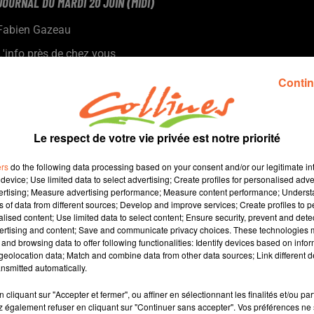
JOURNAL DU MARDI 20 JUIN (MIDI)
Fabien Gazeau
L'info près de chez vous
Présenté par Fabien Gazeau
Contin
- Deux ministres se sont déplacés hier sur l'épicentre du séisme.
- L'office de tourisme du bocage bressuirais se prépare à un été
riche en animations.
Le respect de votre vie privée est notre priorité
- Clazay avance sur son projet de multi-services bar à viande
- La nouvelle revue d'Histoire et Patrimoine du Bressuirais vient
ers
do the following data processing based on your consent and/or our legitimate int
de paraitre
device; Use limited data to select advertising; Create profiles for personalised adver
vertising; Measure advertising performance; Measure content performance; Unders
- Scènes de territoire propose une belle escapade à la Petite-
ns of data from different sources; Develop and improve services; Create profiles to 
Boissière ce vendredi (crédit photo : Barbara Métais-Chastanier)
alised content; Use limited data to select content; Ensure security, prevent and detect
ertising and content; Save and communicate privacy choices. These technologies
and browsing data to offer following functionalities: Identify devices based on infor
12 min 43 
eolocation data; Match and combine data from other data sources; Link different de
nsmitted automatically.
cliquant sur "Accepter et fermer", ou affiner en sélectionnant les finalités et/ou pa
 également refuser en cliquant sur "Continuer sans accepter". Vos préférences ne 