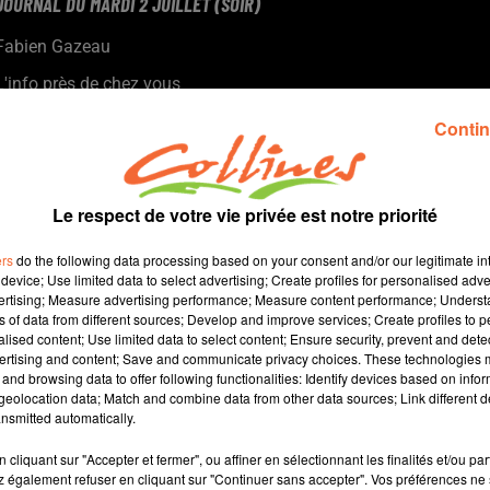
JOURNAL DU MARDI 2 JUILLET (SOIR)
Fabien Gazeau
L'info près de chez vous
Présenté par Fabien Gazeau
Contin
- Jean-Marie Fiévet va recevoir le soutien d'Edouard Philippe
jeudi à Mauléon.
- L'UDAF des Deux-Sèvres tenait son assemblée générale la
Le respect de votre vie privée est notre priorité
semaine dernière à St Marsault.
- La 3e édition du FAR cette fin de semaine à Bressuire, le
ers
do the following data processing based on your consent and/or our legitimate int
festival des arts de la rue
device; Use limited data to select advertising; Create profiles for personalised adver
vertising; Measure advertising performance; Measure content performance; Unders
- Anthony Baron a totalement réhabilité le site du Rocher
ns of data from different sources; Develop and improve services; Create profiles to 
Branlant à Largeasse...
alised content; Use limited data to select content; Ensure security, prevent and detect
ertising and content; Save and communicate privacy choices. These technologies
and browsing data to offer following functionalities: Identify devices based on infor
15 min 17 
eolocation data; Match and combine data from other data sources; Link different de
nsmitted automatically.
cliquant sur "Accepter et fermer", ou affiner en sélectionnant les finalités et/ou pa
 également refuser en cliquant sur "Continuer sans accepter". Vos préférences ne 