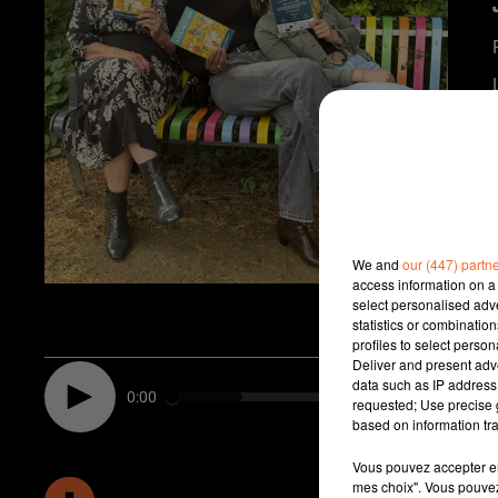
We and
our (447) partn
access information on a 
select personalised ad
statistics or combinatio
profiles to select person
Deliver and present adv
data such as IP address 
0:00
requested; Use precise g
based on information tra
Vous pouvez accepter en 
mes choix". Vous pouvez