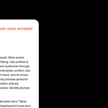
uer sans accepter
erest: Store and/or
tising; Use profiles to
tand audiences through
personalise content; Use
 fraud, and fix errors;
 may process personal
mation actively
sec
vices; Identify devices
rtenaires dans "Gérer
s'appliqueront que pour