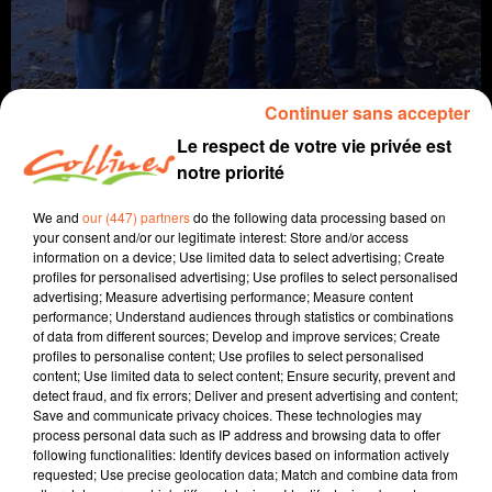
Continuer sans accepter
Le respect de votre vie privée est
notre priorité
We and
our (447) partners
do the following data processing based on
info
your consent and/or our legitimate interest: Store and/or access
information on a device; Use limited data to select advertising; Create
19 octobre 2021 - 13 min 56 sec
profiles for personalised advertising; Use profiles to select personalised
advertising; Measure advertising performance; Measure content
JOURNAL DU MARDI 19 OCTOBRE (SOIR)
performance; Understand audiences through statistics or combinations
of data from different sources; Develop and improve services; Create
Fabien Gazeau
profiles to personalise content; Use profiles to select personalised
content; Use limited data to select content; Ensure security, prevent and
L'info près de chez vous
detect fraud, and fix errors; Deliver and present advertising and content;
Save and communicate privacy choices. These technologies may
Présenté par Fabien Gazeau
process personal data such as IP address and browsing data to offer
following functionalities: Identify devices based on information actively
- La Confédération paysanne (photo) demande un
requested; Use precise geolocation data; Match and combine data from
moratoire sur la méthanisation industrielle.