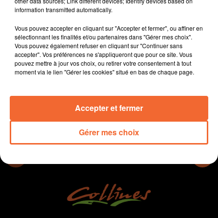
other data sources; Link different devices; Identify devices based on
- La Ville de Bressuire s'engage dans un programme
information transmitted automatically.
d'amélioration du cadre de vie et de l'habitat.
Vous pouvez accepter en cliquant sur "Accepter et fermer", ou affiner en
- A Thouars, Alain Ligné rappelle le maire a ses
sélectionnant les finalités et/ou partenaires dans "Gérer mes choix".
promesses électorales en terme de santé
Vous pouvez également refuser en cliquant sur "Continuer sans
- Mauléon va se doter d'un terrain synthétique...
accepter". Vos préférences ne s'appliqueront que pour ce site. Vous
pouvez mettre à jour vos choix, ou retirer votre consentement à tout
moment via le lien "Gérer les cookies" situé en bas de chaque page.
0:00
13 min 56 sec
Accepter et fermer
Gérer mes choix