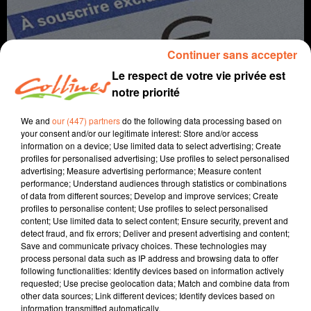
Continuer sans accepter
Le respect de votre vie privée est
notre priorité
We and
our (447) partners
do the following data processing based on
your consent and/or our legitimate interest: Store and/or access
info
information on a device; Use limited data to select advertising; Create
profiles for personalised advertising; Use profiles to select personalised
advertising; Measure advertising performance; Measure content
19 avril 2022 - 11 min 57 sec
performance; Understand audiences through statistics or combinations
of data from different sources; Develop and improve services; Create
JOURNAL DU MARDI 19 AVRIL (MIDI)
profiles to personalise content; Use profiles to select personalised
content; Use limited data to select content; Ensure security, prevent and
Fabien Gazeau
detect fraud, and fix errors; Deliver and present advertising and content;
Save and communicate privacy choices. These technologies may
L'info près de chez vous
process personal data such as IP address and browsing data to offer
following functionalities: Identify devices based on information actively
Présenté par Boris Blais
requested; Use precise geolocation data; Match and combine data from
- C’est parti pour les déclarations d’impôts
other data sources; Link different devices; Identify devices based on
- A Thouars, la mairie laissera aux parents le choix du
information transmitted automatically.