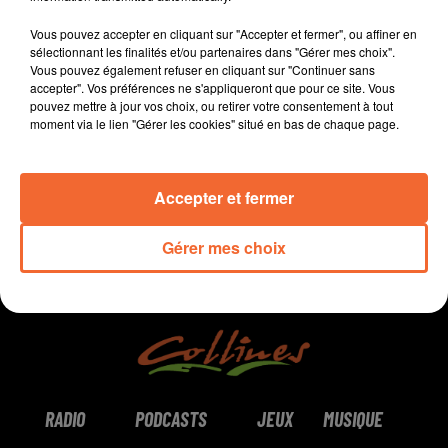
groupe scolaire pour leurs enfants
Vous pouvez accepter en cliquant sur "Accepter et fermer", ou affiner en
- C’est fini pour Thomas Dubin dans The Voice
sélectionnant les finalités et/ou partenaires dans "Gérer mes choix".
- Grande soirée sportive ce mardi sur Collines...
Vous pouvez également refuser en cliquant sur "Continuer sans
accepter". Vos préférences ne s'appliqueront que pour ce site. Vous
pouvez mettre à jour vos choix, ou retirer votre consentement à tout
0:00
11 min 57 sec
moment via le lien "Gérer les cookies" situé en bas de chaque page.
Accepter et fermer
Gérer mes choix
RADIO
PODCASTS
JEUX
MUSIQUE