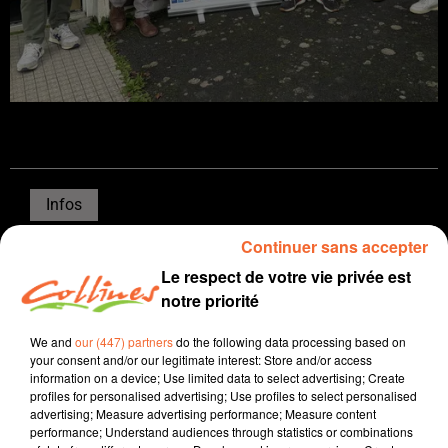
Infos
Continuer sans accepter
18 novembre 2025 - 12 min 33 sec
Le respect de votre vie privée est
JOURNAL DU MARDI 18 NOVEMBRE ( MIDI )
notre priorité
Patrice Bémanangy
We and
our (447) partners
do the following data processing based on
L'info près de chez vous
your consent and/or our legitimate interest: Store and/or access
information on a device; Use limited data to select advertising; Create
Le 107e Congrès des maires débute ce mardi à Paris
profiles for personalised advertising; Use profiles to select personalised
advertising; Measure advertising performance; Measure content
dans un contexte d'incertitudes politiques et
performance; Understand audiences through statistics or combinations
budgétaires. Sur place notamment la présidente de