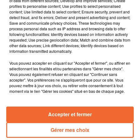
of data from different sources; Develop and improve services; Create
l'association des maires des deux-sèvres.
profiles to personalise content; Use profiles to select personalised
content; Use limited data to select content; Ensure security, prevent and
C'est aujourd'hui la journée nationale contre la
detect fraud, and fix errors; Deliver and present advertising and content;
précarité énergétique. En bocage bressuirais,
Save and communicate privacy choices. These technologies may
l'association Solidar'Toit peut aider à y remédier (
process personal data such as IP address and browsing data to offer
following functionalities: Identify devices based on information actively
photo archives Collines ).
requested; Use precise geolocation data; Match and combine data from
Le permis de construire du futur batiment des archives
other data sources; Link different devices; Identify devices based on
municipales de Bressuire et de l'Agglo 2B va
information transmitted automatically.
prochaiement être déposé pour un coût global de 2
Vous pouvez accepter en cliquant sur "Accepter et fermer", ou affiner en
millions d'€.
sélectionnant les finalités et/ou partenaires dans "Gérer mes choix".
La suite du festival des solidarité ce mardi avec la
Vous pouvez également refuser en cliquant sur "Continuer sans
projection d'un film cet après-midi autour d'agriculteurs
accepter". Vos préférences ne s'appliqueront que pour ce site. Vous
pouvez mettre à jour vos choix, ou retirer votre consentement à tout
attachés à produire des aliments de qualité.
moment via le lien "Gérer les cookies" situé en bas de chaque page.
Le Fauteuil Rouge de Bressuire qui acceuillera
également en soirée ce mardi un film irlandais
s'inscrivant dans le cadre du festival des jumelages.
Accepter et fermer
Amateurs de trompes de chasse, rendez-vous à Saint-
Varent ce vendredi soir
Gérer mes choix