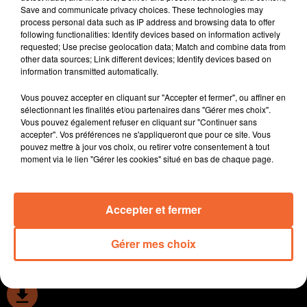
Save and communicate privacy choices. These technologies may
démissionner de ses fonctions d''élu
process personal data such as IP address and browsing data to offer
Juliette Woillez repart dans la bataille des législatives
following functionalities: Identify devices based on information actively
aux couleurs du Nouveau Front Populaire associée à
requested; Use precise geolocation data; Match and combine data from
other data sources; Link different devices; Identify devices based on
Bernard Arru.
information transmitted automatically.
Les Thouarsais invités à donner leur avis et leur vision
de leur ville pour les dix ans à venir.
Vous pouvez accepter en cliquant sur "Accepter et fermer", ou affiner en
" Le Pacte de la Haie " se concrétise en bocage ! Cedric
sélectionnant les finalités et/ou partenaires dans "Gérer mes choix".
Vous pouvez également refuser en cliquant sur "Continuer sans
Pelletier éleveur bio à Saint-Sauveur-de-Givre-Mai en
accepter". Vos préférences ne s'appliqueront que pour ce site. Vous
bénéficie ( photo ).
pouvez mettre à jour vos choix, ou retirer votre consentement à tout
Le comité d’animation des amitiés internationales
moment via le lien "Gérer les cookies" situé en bas de chaque page.
organise une projection de " Green Border " ce soir au
Fauteuil Rouge.
Accepter et fermer
0:00
14 min 8 sec
Gérer mes choix