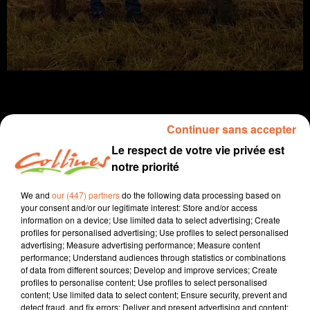
Continuer sans accepter
Infos
Le respect de votre vie privée est
notre priorité
18 juin 2024 - 14 min 8 sec
We and
our (447) partners
do the following data processing based on
JOURNAL DU MARDI 18 JUIN ( MIDI )
your consent and/or our legitimate interest: Store and/or access
information on a device; Use limited data to select advertising; Create
Patrice Bémanangy
profiles for personalised advertising; Use profiles to select personalised
advertising; Measure advertising performance; Measure content
L'info près de chez vous
performance; Understand audiences through statistics or combinations
of data from different sources; Develop and improve services; Create
La décision est radicale : après son ralliement à
profiles to personalise content; Use profiles to select personalised
l'alliance Ciotti/RN, à l'unanimité, la majorité
content; Use limited data to select content; Ensure security, prevent and
municipale bressuiraise demande à Philippe Robin de
detect fraud, and fix errors; Deliver and present advertising and content;