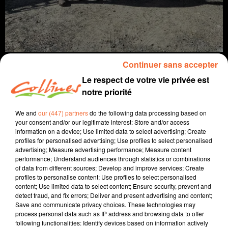
Continuer sans accepter
Le respect de votre vie privée est
notre priorité
info
We and
our (447) partners
do the following data processing based on
your consent and/or our legitimate interest: Store and/or access
17 octobre 2023 - 13 min 35 sec
information on a device; Use limited data to select advertising; Create
profiles for personalised advertising; Use profiles to select personalised
JOURNAL DU MARDI 17 OCTOBRE (SOIR)
advertising; Measure advertising performance; Measure content
performance; Understand audiences through statistics or combinations
Fabien Gazeau
of data from different sources; Develop and improve services; Create
profiles to personalise content; Use profiles to select personalised
L'info près de chez vous
content; Use limited data to select content; Ensure security, prevent and
detect fraud, and fix errors; Deliver and present advertising and content;
Présenté par Fabien Gazeau
Save and communicate privacy choices. These technologies may
- Retour sur l'hommage rendu hier à l'enseignant tué à
process personal data such as IP address and browsing data to offer
following functionalities: Identify devices based on information actively
Arras.