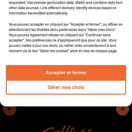
requested; Use precise geolocation data; Match and combine data from
- A Mauléon, la Châtillonnaise prend un sacré coup de
other data sources; Link different devices; Identify devices based on
jeune.
information transmitted automatically.
- Le maire de Thouars s'exprime sur le SMUR
Vous pouvez accepter en cliquant sur "Accepter et fermer", ou affiner en
- Le job dating du Bocage bressuirais a lieu jeudi à
sélectionnant les finalités et/ou partenaires dans "Gérer mes choix".
Bocapole.
Vous pouvez également refuser en cliquant sur "Continuer sans
- Emotion samedi au Musée de Bressuire pour le
accepter". Vos préférences ne s'appliqueront que pour ce site. Vous
pouvez mettre à jour vos choix, ou retirer votre consentement à tout
vernissage de l'expo consacré à Claude Bertrand
moment via le lien "Gérer les cookies" situé en bas de chaque page.
0:00
13 min 35 sec
Accepter et fermer
Gérer mes choix