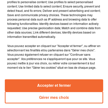
profiles to personalise content; Use profiles to select personalised
justesse de Stéphane Baudry à St Maixent ou encore
content; Use limited data to select content; Ensure security, prevent and
ce duel à Boismé facilement remporté par Joël
detect fraud, and fix errors; Deliver and present advertising and content;
Save and communicate privacy choices. These technologies may
Micheneau.
process personal data such as IP address and browsing data to offer
La société Allin-Agri poursuit son maillage avec une
following functionalities: Identify devices based on information actively
nouvelle agence à Brsesuire inaugurée en fin de
requested; Use precise geolocation data; Match and combine data from
other data sources; Link different devices; Identify devices based on
semaine dernière ( photo ).
information transmitted automatically.
" Poule pour Tous " vous propose d'élever vos propres
poules pondeuses. Deux ventes sont prévues cette de
Vous pouvez accepter en cliquant sur "Accepter et fermer", ou affiner en
semaine en deux-sèvres.
sélectionnant les finalités et/ou partenaires dans "Gérer mes choix".
Vous pouvez également refuser en cliquant sur "Continuer sans
La troupe mauléonaise " Les Compagnons de la Tour "
accepter". Vos préférences ne s'appliqueront que pour ce site. Vous
retrouve les planches dès ce mardi pour donner " La
pouvez mettre à jour vos choix, ou retirer votre consentement à tout
quête du St Macaron " écrite et mise en scène par
moment via le lien "Gérer les cookies" situé en bas de chaque page.
Pascal Lévêque.
Les premières " Foulées Irlandaises " samedi dernier à
Accepter et fermer
Nueil-les-Aubiers ont été un succès en faveur de
l'association " Des Etoiles dans la Mer "
Gérer mes choix
0:00
14 min 32 sec