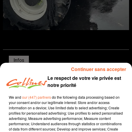
Infos
Continuer sans accepter
17 mars 2026 - 14 min 32 sec
Le respect de votre vie privée est
JOURNAL DU MARDI 17 MARS ( MIDI )
notre priorité
Patrice Bémanangy
We and
our (447) partners
do the following data processing based on
your consent and/or our legitimate interest: Store and/or access
L'info près de chez vous
information on a device; Use limited data to select advertising; Create
profiles for personalised advertising; Use profiles to select personalised
Retour ce mardi sur le premier tour des élections
advertising; Measure advertising performance; Measure content
municipales avec notamment l'éventuel recours qui
performance; Understand audiences through statistics or combinations
of data from different sources; Develop and improve services; Create
pourrait être déposé à Saint-Varent, l'élection de