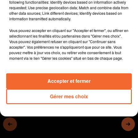
following functionalities: Identify devices based on information actively
- La seconde édition du festival du mariage et de la
requested; Use precise geolocation data; Match and combine data from
réception le week-end à venir à Bressuire
other data sources; Link different devices; Identify devices based on
- Accompagner concrètement les TPE sur la
information transmitted automatically.
législation... mission que s'est donnée
Matthieu
Cotteverte à Thouars.
Vous pouvez accepter en cliquant sur "Accepter et fermer", ou affiner en
- Dans l'actualité sportive, 3 infos, le limogeage de
sélectionnant les finalités et/ou partenaires dans "Gérer mes choix".
Fabrice Fontaine à Chauray, le casse-tête du calendrier
Vous pouvez également refuser en cliquant sur "Continuer sans
pour le District de foot et la Coulée Verte qui rebat les
accepter". Vos préférences ne s'appliqueront que pour ce site. Vous
cartes en 2026
pouvez mettre à jour vos choix, ou retirer votre consentement à tout
moment via le lien "Gérer les cookies" situé en bas de chaque page.
0:00
15 min 2 sec
Accepter et fermer
Gérer mes choix