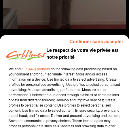
Continuer sans accepter
Le respect de votre vie privée est
notre priorité
info
We and
our (447) partners
do the following data processing based on
17 février 2026 - 15 min 2 sec
your consent and/or our legitimate interest: Store and/or access
information on a device; Use limited data to select advertising; Create
JOURNAL DU MARDI 17 FÉVRIER (SOIR)
profiles for personalised advertising; Use profiles to select personalised
advertising; Measure advertising performance; Measure content
Fabien Gazeau
performance; Understand audiences through statistics or combinations
of data from different sources; Develop and improve services; Create
L'info près de chez vous
profiles to personalise content; Use profiles to select personalised
content; Use limited data to select content; Ensure security, prevent and
Présenté par Fabien Gazeau
detect fraud, and fix errors; Deliver and present advertising and content;
- La foirexpo de Bressuire a lieu dans un peu plus d'un
Save and communicate privacy choices. These technologies may
mois, du 20 au 23 mars sur le thème de l'Italie (photo
process personal data such as IP address and browsing data to offer
Isabelle Bodin, présidente BBA)