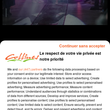
Continuer sans accepter
Infos
Le respect de votre vie privée est
notre priorité
17 février 2026 - 14 min 25 sec
We and
our (447) partners
do the following data processing based on
JOURNAL DU MARDI 17 FEVRIER ( MIDI )
your consent and/or our legitimate interest: Store and/or access
information on a device; Use limited data to select advertising; Create
Patrice Bémanangy
profiles for personalised advertising; Use profiles to select personalised
advertising; Measure advertising performance; Measure content
L'info près de chez vous
performance; Understand audiences through statistics or combinations
of data from different sources; Develop and improve services; Create
Accompagner concrètement les TPE face aux
profiles to personalise content; Use profiles to select personalised
contraintes dont elles doivent faire face pour être en
content; Use limited data to select content; Ensure security, prevent and
conformité avec la législation ... mission que s'est
detect fraud, and fix errors; Deliver and present advertising and content;