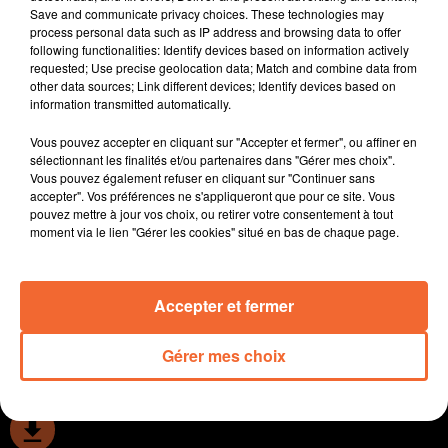
Save and communicate privacy choices. These technologies may
donnée Matthieu Cotteverte à Thouars.
process personal data such as IP address and browsing data to offer
Le Futuroscope de Poitiers entame sa nouvelle saison
following functionalities: Identify devices based on information actively
lors de ces vacances de février avec un certain nombre
requested; Use precise geolocation data; Match and combine data from
other data sources; Link different devices; Identify devices based on
de nouveautés.
information transmitted automatically.
Les 20 ans de Bocapôle seront célébrés ce vendredi 20
février avec notamment la chanteuse pop-rock électro
Vous pouvez accepter en cliquant sur "Accepter et fermer", ou affiner en
Suzane sur scène.
sélectionnant les finalités et/ou partenaires dans "Gérer mes choix".
Vous pouvez également refuser en cliquant sur "Continuer sans
La seconde édition du festival du mariage et de la
accepter". Vos préférences ne s'appliqueront que pour ce site. Vous
réception le week-end à venir. Cette année ce sont Les
pouvez mettre à jour vos choix, ou retirer votre consentement à tout
Granges de la Belle Etoile à Bressuire qui accueilleront
moment via le lien "Gérer les cookies" situé en bas de chaque page.
le rendez-vous qui se veut immersif et qualitatif ( photo
).
Accepter et fermer
0:00
14 min 25 sec
Gérer mes choix