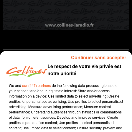
Continuer sans accepter
info
Le respect de votre vie privée est
notre priorité
16 juin 2026 - 12 min 51 sec
JOURNAL DU MARDI 16 JUIN (MIDI)
We and
our (447) partners
do the following data processing based on
your consent and/or our legitimate interest: Store and/or access
Fabien Gazeau
information on a device; Use limited data to select advertising; Create
profiles for personalised advertising; Use profiles to select personalised
L'info près de chez vous
advertising; Measure advertising performance; Measure content
performance; Understand audiences through statistics or combinations
Présenté par Fabien Gazeau
of data from different sources; Develop and improve services; Create
profiles to personalise content; Use profiles to select personalised
-
Les dégâts sont importants sur le centre technique municipal de
content; Use limited data to select content; Ensure security, prevent and
Bressuire suite à l'incendie ce WE mais le travail a repris