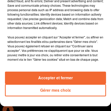
detect fraud, and fix errors; Deliver and present advertising and content;
- Les conseillers régionaux sont réunis ce début de semaine à
Save and communicate privacy choices. These technologies may
process personal data such as IP address and browsing data to offer
Bordeaux. La majorité s'agace devant les coupes budgétaires de
following functionalities: Identify devices based on information actively
l'Etat (crédit photo : Sébastien Blanquet-Rivière)
requested; Use precise geolocation data; Match and combine data from
- Le centre socio-culturel de Mauléon mène un projet artistique pour
other data sources; Link different devices; Identify devices based on
information transmitted automatically.
rappeler l’importance du dépistage du cancer du sein.
A Thouars, les Bassins du Thouet soufflent leurs dix
-
Vous pouvez accepter en cliquant sur "Accepter et fermer", ou affiner en
bougies cet été avec une série d'animations jusqu’au 30
sélectionnant les finalités et/ou partenaires dans "Gérer mes choix".
septembre
Vous pouvez également refuser en cliquant sur "Continuer sans
accepter". Vos préférences ne s'appliqueront que pour ce site. Vous
-
Un deux-sévrien va représenter la France aux championnats du
pouvez mettre à jour vos choix, ou retirer votre consentement à tout
monde d'Hyrox. Fabien Brusson, 57 ans, habitant de Largeasse est
moment via le lien "Gérer les cookies" situé en bas de chaque page.
un pratiquant d'une discipline émergente très physique
Accepter et fermer
0:00
12 min 51 sec
Gérer mes choix