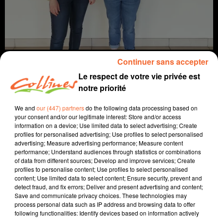
Continuer sans accepter
Le respect de votre vie privée est
notre priorité
info
We and
our (447) partners
do the following data processing based on
your consent and/or our legitimate interest: Store and/or access
16 juillet 2024 - 10 min 57 sec
information on a device; Use limited data to select advertising; Create
profiles for personalised advertising; Use profiles to select personalised
JOURNAL DU MARDI 16 JUILLET (MATIN)
advertising; Measure advertising performance; Measure content
performance; Understand audiences through statistics or combinations
Fabien Gazeau
of data from different sources; Develop and improve services; Create
profiles to personalise content; Use profiles to select personalised
L'info près de chez vous
content; Use limited data to select content; Ensure security, prevent and
detect fraud, and fix errors; Deliver and present advertising and content;
Présenté par Fabien Gazeau
Save and communicate privacy choices. These technologies may
- Gérald Darmanin a présenté hier le dispositif de
process personal data such as IP address and browsing data to offer
following functionalities: Identify devices based on information actively
sécurité déployé en marge du Village de l'eau.