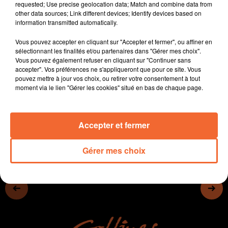
requested; Use precise geolocation data; Match and combine data from
- Le Festival de Poupet passe de l'intimité de
other data sources; Link different devices; Identify devices based on
l'amphithéâtre à la grandeur de la clairière du Bois
information transmitted automatically.
Chabot
Vous pouvez accepter en cliquant sur "Accepter et fermer", ou affiner en
- Le musée de Bressuire est ouvert tout l'été du mardi
sélectionnant les finalités et/ou partenaires dans "Gérer mes choix".
au dimanche (photo)
Vous pouvez également refuser en cliquant sur "Continuer sans
- Saison estivale animée dans les piscines du
accepter". Vos préférences ne s'appliqueront que pour ce site. Vous
pouvez mettre à jour vos choix, ou retirer votre consentement à tout
Thouarsais...
moment via le lien "Gérer les cookies" situé en bas de chaque page.
0:00
10 min 57 sec
Accepter et fermer
Gérer mes choix