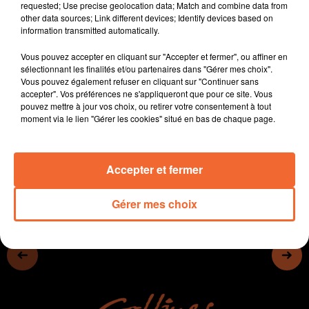
requested; Use precise geolocation data; Match and combine data from
Le comité de soutien deux-sévrien du candidat
other data sources; Link different devices; Identify devices based on
écologiste à la présidentielle Yannick Jadot tenait sa
information transmitted automatically.
première réunion de campagne le week-end dernier.
Vous pouvez accepter en cliquant sur "Accepter et fermer", ou affiner en
La 3ième édition du festival " Jean-Yves Lafest " de
sélectionnant les finalités et/ou partenaires dans "Gérer mes choix".
l'association bressuiraise Boc'Hall les 11 et 12 Mars.
Vous pouvez également refuser en cliquant sur "Continuer sans
Les Chamois jouent à Grenoble ce soir en match en
accepter". Vos préférences ne s'appliqueront que pour ce site. Vous
pouvez mettre à jour vos choix, ou retirer votre consentement à tout
retard de Ligue 2.
moment via le lien "Gérer les cookies" situé en bas de chaque page.
0:00
14 min 7 sec
Accepter et fermer
Gérer mes choix