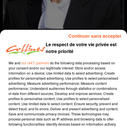
Continuer sans accepter
Le respect de votre vie privée est
notre priorité
Infos
We and
our (447) partners
do the following data processing based on
your consent and/or our legitimate interest: Store and/or access
15 février 2022 - 14 min 7 sec
information on a device; Use limited data to select advertising; Create
profiles for personalised advertising; Use profiles to select personalised
JOURNAL DU MARDI 15 FEVRIER ( SOIR)
advertising; Measure advertising performance; Measure content
performance; Understand audiences through statistics or combinations
Patrice Bémanangy
of data from different sources; Develop and improve services; Create
profiles to personalise content; Use profiles to select personalised
L'info près de chez vous.
content; Use limited data to select content; Ensure security, prevent and
detect fraud, and fix errors; Deliver and present advertising and content;
Emmanuelle Dubrée nommée Préfète des Deux-Sèvres.
Save and communicate privacy choices. These technologies may
Le pompiers deux-sévriens ont réalisé près de 19.000
process personal data such as IP address and browsing data to offer
following functionalities: Identify devices based on information actively
interventions en 2021.