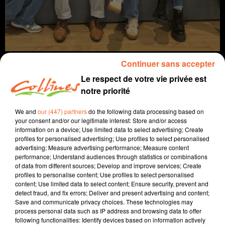
Continuer sans accepter
Le respect de votre vie privée est
notre priorité
info
We and
our (447) partners
do the following data processing based on
your consent and/or our legitimate interest: Store and/or access
14 octobre 2025 - 13 min 31 sec
information on a device; Use limited data to select advertising; Create
profiles for personalised advertising; Use profiles to select personalised
JOURNAL DU MARDI 14 OCTOBRE (MIDI)
advertising; Measure advertising performance; Measure content
performance; Understand audiences through statistics or combinations
Fabien Gazeau
of data from different sources; Develop and improve services; Create
profiles to personalise content; Use profiles to select personalised
L'info près de chez vous
content; Use limited data to select content; Ensure security, prevent and
detect fraud, and fix errors; Deliver and present advertising and content;
Présenté par Fabien Gazeau
Save and communicate privacy choices. These technologies may
- Tourisme régional : Un bon millésime 2025 semblable
process personal data such as IP address and browsing data to offer
following functionalities: Identify devices based on information actively
à 2024