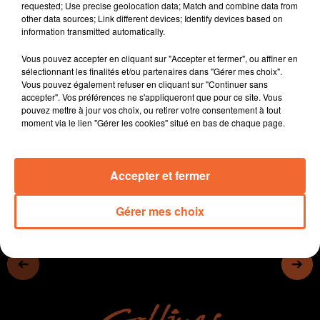
requested; Use precise geolocation data; Match and combine data from
- La chaufferie Bois de Bressuire va finalement
other data sources; Link different devices; Identify devices based on
s'installer dans le quartier de Valette
information transmitted automatically.
- Les 20 ans de la Crèche les Calinous ont été fêtés
Vous pouvez accepter en cliquant sur "Accepter et fermer", ou affiner en
samedi dernier à Moncoutant.
sélectionnant les finalités et/ou partenaires dans "Gérer mes choix".
- La cité de la jeunesse et des métiers part en live ce
Vous pouvez également refuser en cliquant sur "Continuer sans
vendredi à Bressuire (photo)
accepter". Vos préférences ne s'appliqueront que pour ce site. Vous
pouvez mettre à jour vos choix, ou retirer votre consentement à tout
- Dynamite Games récompensé à Thouars...
moment via le lien "Gérer les cookies" situé en bas de chaque page.
0:00
13 min 31 sec
Accepter et fermer
Gérer mes choix