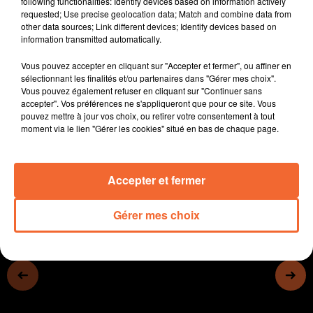
following functionalities: Identify devices based on information actively
rassemblement festif en marge de la manifestation
requested; Use precise geolocation data; Match and combine data from
other data sources; Link different devices; Identify devices based on
- Un marcheur porte la cause des autistes (photo). Il
information transmitted automatically.
fera étape en Deux-Sèvres en fin de semaine.
- Les 10 ans de l'Outil en Main du Moncoutantais.
Vous pouvez accepter en cliquant sur "Accepter et fermer", ou affiner en
- Il y aura moins de bovins sur le concours de la foire
sélectionnant les finalités et/ou partenaires dans "Gérer mes choix".
Vous pouvez également refuser en cliquant sur "Continuer sans
expo de Bressuire.
accepter". Vos préférences ne s'appliqueront que pour ce site. Vous
- Cholet basket brigue une place en demi-finale de la
pouvez mettre à jour vos choix, ou retirer votre consentement à tout
Fiba Eurocup...
moment via le lien "Gérer les cookies" situé en bas de chaque page.
0:00
12 min 37 sec
Accepter et fermer
Gérer mes choix