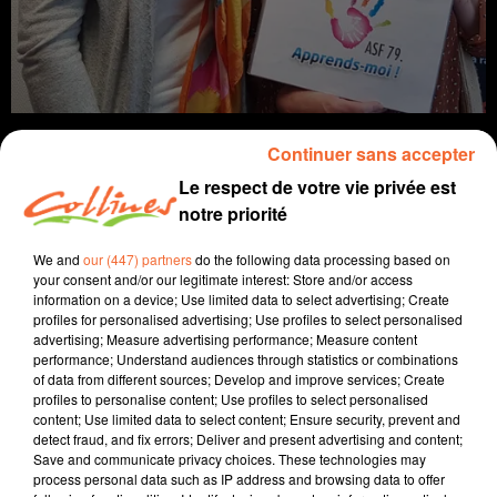
Continuer sans accepter
Le respect de votre vie privée est
notre priorité
info
We and
our (447) partners
do the following data processing based on
14 mars 2023 - 12 min 37 sec
your consent and/or our legitimate interest: Store and/or access
information on a device; Use limited data to select advertising; Create
JOURNAL DU MARDI 14 MARS (MIDI)
profiles for personalised advertising; Use profiles to select personalised
advertising; Measure advertising performance; Measure content
Fabien Gazeau
performance; Understand audiences through statistics or combinations
of data from different sources; Develop and improve services; Create
L'info près de chez vous
profiles to personalise content; Use profiles to select personalised
content; Use limited data to select content; Ensure security, prevent and
Présenté par Fabien Gazeau
detect fraud, and fix errors; Deliver and present advertising and content;
Save and communicate privacy choices. These technologies may
- A dix jours du rassemblement anti-bassines, la Ville
process personal data such as IP address and browsing data to offer
de Melle a indiqué se tenir prête à accueillir un