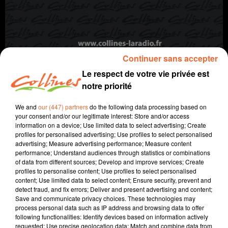
Continuer sans accepter
Le respect de votre vie privée est
notre priorité
info
We and
our (447) partners
do the following data processing based on
your consent and/or our legitimate interest: Store and/or access
information on a device; Use limited data to select advertising; Create
14 mai 2024 - 12 min 17 sec
profiles for personalised advertising; Use profiles to select personalised
advertising; Measure advertising performance; Measure content
JOURNAL DU MARDI 14 MAI (MIDI)
performance; Understand audiences through statistics or combinations
of data from different sources; Develop and improve services; Create
Fabien Gazeau
profiles to personalise content; Use profiles to select personalised
content; Use limited data to select content; Ensure security, prevent and
L'info près de chez vous
detect fraud, and fix errors; Deliver and present advertising and content;
Save and communicate privacy choices. These technologies may
Présenté par Fabien Gazeau
process personal data such as IP address and browsing data to offer
- Le Fauteuil rouge accueille depuis hier un tournage de
following functionalities: Identify devices based on information actively
film.
requested; Use precise geolocation data; Match and combine data from