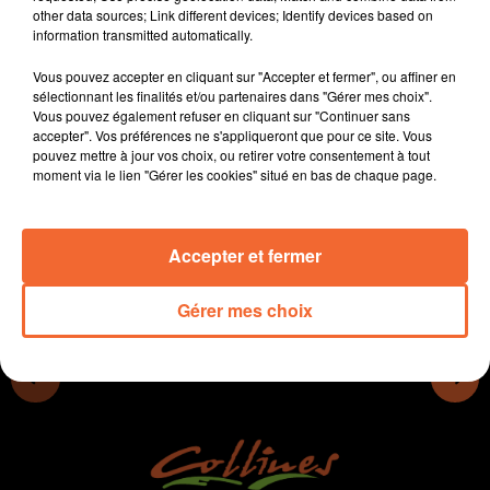
other data sources; Link different devices; Identify devices based on
- Les Républicains en campagne pour les élections
information transmitted automatically.
européennes.
- La Ville de Thouars souffle la deuxième bougie de son
Vous pouvez accepter en cliquant sur "Accepter et fermer", ou affiner en
entrée dans le club des plus Beaux Détours de France
sélectionnant les finalités et/ou partenaires dans "Gérer mes choix".
Vous pouvez également refuser en cliquant sur "Continuer sans
- Le SAM handball valorise le travail de ses bénévoles
accepter". Vos préférences ne s'appliqueront que pour ce site. Vous
samedi prochain
pouvez mettre à jour vos choix, ou retirer votre consentement à tout
moment via le lien "Gérer les cookies" situé en bas de chaque page.
0:00
12 min 17 sec
Accepter et fermer
Gérer mes choix