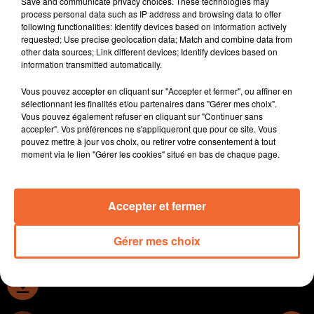
Save and communicate privacy choices. These technologies may
orientations budgétaires 2022 (photo Dandrine
process personal data such as IP address and browsing data to offer
following functionalities: Identify devices based on information actively
Derville)
requested; Use precise geolocation data; Match and combine data from
- Anne-Sophie Bernuchon-Chuillet, nouvelle présidente
other data sources; Link different devices; Identify devices based on
de l'U2P, l'union des entreprises de proximité
information transmitted automatically.
- La crise de l’église va-t-elle plomber la quête en faveur
Vous pouvez accepter en cliquant sur "Accepter et fermer", ou affiner en
de la Collégiale du château de Thouars ?
sélectionnant les finalités et/ou partenaires dans "Gérer mes choix".
- Rien ne va plus entre la Communauté d'Agglo du
Vous pouvez également refuser en cliquant sur "Continuer sans
Choletais et Cholet Basket.
accepter". Vos préférences ne s'appliqueront que pour ce site. Vous
pouvez mettre à jour vos choix, ou retirer votre consentement à tout
- En football, le club de Niort St Florent en difficulté
moment via le lien "Gérer les cookies" situé en bas de chaque page.
dans son championnat de Régionale 1 a décidé de
changer de coach.
Accepter et fermer
0:00
11 min 28 sec
Gérer mes choix