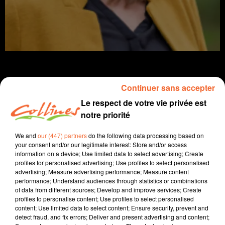
Continuer sans accepter
Le respect de votre vie privée est
info
notre priorité
14 décembre 2021 - 11 min 28 sec
We and
our (447) partners
do the following data processing based on
JOURNAL DU MARDI 14 DÉCEMBRE (SOIR)
your consent and/or our legitimate interest: Store and/or access
information on a device; Use limited data to select advertising; Create
Fabien Gazeau
profiles for personalised advertising; Use profiles to select personalised
advertising; Measure advertising performance; Measure content
L'info près de chez vous
performance; Understand audiences through statistics or combinations
of data from different sources; Develop and improve services; Create
Présenté par Fabien Gazeau
profiles to personalise content; Use profiles to select personalised
content; Use limited data to select content; Ensure security, prevent and
- Le Conseil régional Nouvelle Aquitaine réuni en
detect fraud, and fix errors; Deliver and present advertising and content;
plenière ce début de semaine a débattu des