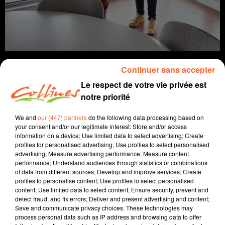
Continuer sans accepter
Le respect de votre vie privée est
notre priorité
info
We and
our (447) partners
do the following data processing based on
10 septembre 2024 - 15 min 6 sec
your consent and/or our legitimate interest: Store and/or access
information on a device; Use limited data to select advertising; Create
JOURNAL DU MARDI 13 SEPTEMBRE (MIDI)
profiles for personalised advertising; Use profiles to select personalised
advertising; Measure advertising performance; Measure content
Fabien Gazeau
performance; Understand audiences through statistics or combinations
of data from different sources; Develop and improve services; Create
L'info près de chez vous
profiles to personalise content; Use profiles to select personalised
content; Use limited data to select content; Ensure security, prevent and
Présenté par Fabien Gazeau
detect fraud, and fix errors; Deliver and present advertising and content;
Save and communicate privacy choices. These technologies may
- Le Tribunal de Commerce a prononcé la liquidation de
process personal data such as IP address and browsing data to offer
la SA Chamois niortais.