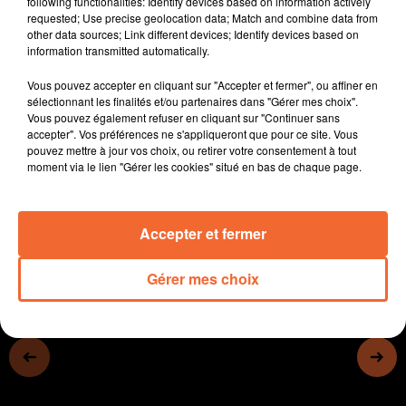
following functionalities: Identify devices based on information actively
- Des parcelles viticoles touchées par la grêle le week-
requested; Use precise geolocation data; Match and combine data from
other data sources; Link different devices; Identify devices based on
end dernier dans le Thouarsais.
information transmitted automatically.
- Le projet de réhabilitation du Petit Séminaire de
Mauléon en stand-by.
Vous pouvez accepter en cliquant sur "Accepter et fermer", ou affiner en
- A Nueil-les-Aubiers, pour le Val de Scie, il faudra se
sélectionnant les finalités et/ou partenaires dans "Gérer mes choix".
Vous pouvez également refuser en cliquant sur "Continuer sans
montrer patient (2027) mais des perspectives existent.
accepter". Vos préférences ne s'appliqueront que pour ce site. Vous
- La grande famille du Théatre du Bocage réunie cette
pouvez mettre à jour vos choix, ou retirer votre consentement à tout
fin de semaine à Bressuire pour fêter ses 60 ans
moment via le lien "Gérer les cookies" situé en bas de chaque page.
0:00
15 min 6 sec
Accepter et fermer
Gérer mes choix