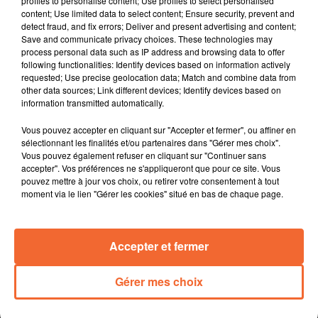
profiles to personalise content; Use profiles to select personalised
siège du transformateur bio " Léa Nature " à Périgny
content; Use limited data to select content; Ensure security, prevent and
dans la banlieue rochelaise. Ils dénoncent l'utilisation
detect fraud, and fix errors; Deliver and present advertising and content;
par l'entreprise de produits de base d'origine étrangère.
Save and communicate privacy choices. These technologies may
process personal data such as IP address and browsing data to offer
Les voeux de l'hôpital local de Mauléon hier, cérémonie
following functionalities: Identify devices based on information actively
qui s'est déroulée symboliquement dans les murs du
requested; Use precise geolocation data; Match and combine data from
nouvel EHPAD ( photo ).
other data sources; Link different devices; Identify devices based on
information transmitted automatically.
8 à 10.000 personnes en France en souffrent. La
réalisatrice bressuiraise Julie Chauvin vient de réaliser
Vous pouvez accepter en cliquant sur "Accepter et fermer", ou affiner en
un documentaire le nanisme qui sera diffusé la
sélectionnant les finalités et/ou partenaires dans "Gérer mes choix".
semaine prochaine sur France 2.
Vous pouvez également refuser en cliquant sur "Continuer sans
accepter". Vos préférences ne s'appliqueront que pour ce site. Vous
Le premier festival " MDR " au Moulin du Roc à Niort
pouvez mettre à jour vos choix, ou retirer votre consentement à tout
débute demain...l'occasion de présenter l’humour à
moment via le lien "Gérer les cookies" situé en bas de chaque page.
travers toutes ses formes durant 5 jours.
La première date de 2026 pour l'association
bressuiraise Boc'Hall ce samedi avec 3 formations sur
Accepter et fermer
la scène de la salle Emeraude.
Gérer mes choix
0:00
12 min 58 sec