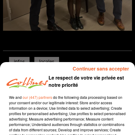
infos
locales
Continuer sans accepter
13 janvier 2026 - 12 min 58 sec
Le respect de votre vie privée est
notre priorité
JOURNAL DU MARDI 13 JANVIER (SOIR)
We and
our (447) partners
do the following data processing based on
Patrice Bémanangy
your consent and/or our legitimate interest: Store and/or access
L'info près de chez vous
information on a device; Use limited data to select advertising; Create
profiles for personalised advertising; Use profiles to select personalised
Présenté par Patrice Bémanangy
advertising; Measure advertising performance; Measure content
performance; Understand audiences through statistics or combinations
Une action d'agriculteurs bio cet après-midi devant le
of data from different sources; Develop and improve services; Create