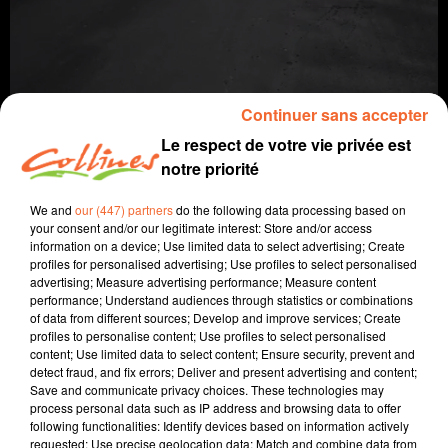
Continuer sans accepter
Le respect de votre vie privée est
notre priorité
info
We and
our (447) partners
do the following data processing based on
your consent and/or our legitimate interest: Store and/or access
information on a device; Use limited data to select advertising; Create
12 mars 2024 - 13 min 1 sec
profiles for personalised advertising; Use profiles to select personalised
advertising; Measure advertising performance; Measure content
JOURNAL DU MARDI 12 MARS (SOIR)
performance; Understand audiences through statistics or combinations
of data from different sources; Develop and improve services; Create
Fabien Gazeau
profiles to personalise content; Use profiles to select personalised
content; Use limited data to select content; Ensure security, prevent and
L'info près de chez vous
detect fraud, and fix errors; Deliver and present advertising and content;
Save and communicate privacy choices. These technologies may
Présenté par Fabien Gazeau
process personal data such as IP address and browsing data to offer
- Les carnets de commande se réduisent pour les
following functionalities: Identify devices based on information actively
entreprises deux-sévriennes.
requested; Use precise geolocation data; Match and combine data from