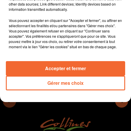
other data sources; Link different devices; Identify devices based on
- Les résidents de l'Ehpad La Chatillonnaise vont
information transmitted automatically.
déménager dans un mois, dans un établissement tout
neuf.
Vous pouvez accepter en cliquant sur "Accepter et fermer", ou affiner en
- Le forum Jobs été aura lieu le 23 mars à Bocapole.
sélectionnant les finalités et/ou partenaires dans "Gérer mes choix".
Vous pouvez également refuser en cliquant sur "Continuer sans
- A Thouars, le terril de la Gouraudière de Mauzé
accepter". Vos préférences ne s'appliqueront que pour ce site. Vous
protège les espèces rares.
pouvez mettre à jour vos choix, ou retirer votre consentement à tout
moment via le lien "Gérer les cookies" situé en bas de chaque page.
0:00
13 min 1 sec
Accepter et fermer
Gérer mes choix