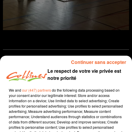
Infos
Continuer sans accepter
Le respect de votre vie privée est
11 juin 2024 - 13 min 50 sec
notre priorité
JOURNAL DU MARDI 11 JUIN ( MIDI )
We and
our (447) partners
do the following data processing based on
Patrice Bémanangy
your consent and/or our legitimate interest: Store and/or access
information on a device; Use limited data to select advertising; Create
L'info près de chez vous
profiles for personalised advertising; Use profiles to select personalised
advertising; Measure advertising performance; Measure content
Le RN grand vainqueur des Européennes avec avec
performance; Understand audiences through statistics or combinations
of data from different sources; Develop and improve services; Create
pour conséquence la décision du Président de la
profiles to personalise content; Use profiles to select personalised
République de dissoudre l'Assemblée Nationale. Le