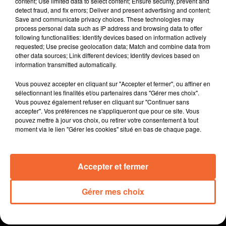
content; Use limited data to select content; Ensure security, prevent and
député nord deux-sévrien Jean Marie Fiévet a décidé
detect fraud, and fix errors; Deliver and present advertising and content;
Save and communicate privacy choices. These technologies may
de se représenter comme tous les autres
process personal data such as IP address and browsing data to offer
parlementaires sortants de notre département.
following functionalities: Identify devices based on information actively
Que de souvenirs et de fierté au dojo de bressuire
requested; Use precise geolocation data; Match and combine data from
other data sources; Link different devices; Identify devices based on
samedi dernier où l'on célébrait les 60 ans du Judo
information transmitted automatically.
Club du Bocage Bressuirais en présence de Cyrille
Maret médaillé de bronze aux JO de Rio en 2016.
Vous pouvez accepter en cliquant sur "Accepter et fermer", ou affiner en
La cérémonie d'ouverture des Jeux Monsévriens hier
sélectionnant les finalités et/ou partenaires dans "Gérer mes choix".
Vous pouvez également refuser en cliquant sur "Continuer sans
matin par l'athlète handisport Julie Chupin ( photo ) ...
accepter". Vos préférences ne s'appliqueront que pour ce site. Vous
coup d'envoi de toute une semaine d'animation
pouvez mettre à jour vos choix, ou retirer votre consentement à tout
consacrée aux bienfaits du sport.
moment via le lien "Gérer les cookies" situé en bas de chaque page.
La 3ème édition de l'Autoshow samedi matin dernier à
Bressuire ! Parmi les véhicules exposés, une Citroën de
Accepter et fermer
1922.
Gérer mes choix
0:00
13 min 50 sec