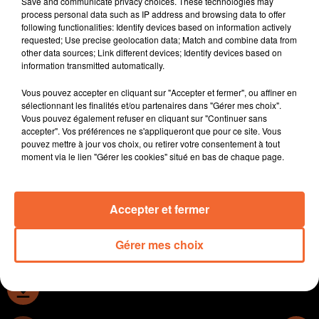
Save and communicate privacy choices. These technologies may
La seconde édition du job dating consacré à
process personal data such as IP address and browsing data to offer
following functionalities: Identify devices based on information actively
l'alternance demain à Bressuire. Une 20aine
requested; Use precise geolocation data; Match and combine data from
d'entreprise seront présentes.
other data sources; Link different devices; Identify devices based on
L'étang de Beaurepaire situé en deux-sèvres et Maine
information transmitted automatically.
et Loire a bénéficié de travaux d'envergure et aujour'hui
Vous pouvez accepter en cliquant sur "Accepter et fermer", ou affiner en
il est remis en eau.
sélectionnant les finalités et/ou partenaires dans "Gérer mes choix".
Les ainés de 8 Ehpad du Bocage bressuirais se
Vous pouvez également refuser en cliquant sur "Continuer sans
retrouveront en chansons le 3 mai prochain à Bocapole
accepter". Vos préférences ne s'appliqueront que pour ce site. Vous
pouvez mettre à jour vos choix, ou retirer votre consentement à tout
( photo ).
moment via le lien "Gérer les cookies" situé en bas de chaque page.
Moncoutant sur Sèvre acceuillera le départ de la
dernière étape du TPC. Rendez-vous le 25 Août.
Accepter et fermer
0:00
14 min 17 sec
Gérer mes choix