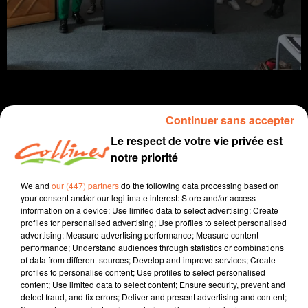
Continuer sans accepter
Le respect de votre vie privée est
Infos
notre priorité
11 avril 2023 - 14 min 17 sec
We and
our (447) partners
do the following data processing based on
JOURNAL DU MARDI 11 AVRIL ( SOIR )
your consent and/or our legitimate interest: Store and/or access
information on a device; Use limited data to select advertising; Create
Patrice Bémanangy
profiles for personalised advertising; Use profiles to select personalised
advertising; Measure advertising performance; Measure content
L'info près de chez vous.
performance; Understand audiences through statistics or combinations
of data from different sources; Develop and improve services; Create
Nouvel épisode dans le dossier des bassines. La
profiles to personalise content; Use profiles to select personalised
content; Use limited data to select content; Ensure security, prevent and
justice vient une nouvelle fois de reconnaitre le bien-
detect fraud, and fix errors; Deliver and present advertising and content;
fondé de ce projet porté par la Coop de l'Eau.