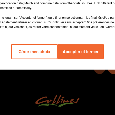
eolocation data; Match and combine data from other data sources; Link different de
grande ... notamment du coté du District de football des deux-
nsmitted automatically.
sèvres.
cliquant sur "Accepter et fermer", ou affiner en sélectionnant les finalités et/ou pa
 également refuser en cliquant sur "Continuer sans accepter". Vos préférences ne 
14 min 55 
tre à jour vos choix, ou retirer votre consentement à tout moment via le lien "Gérer 
Gérer mes choix
Accepter et fermer