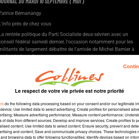
JOURNAL DU MARDI 10 SEPTEMBRE ( MIDI )
Patrice Bémanangy
L'info près de chez vous
La rentrée politique du Parti Socialiste deux-sévrien avec un
conseil fédéral samedi dernier, l'occasion notamment pour les
militants de largement débattre de l'arrivée de Michel Barnier à
la tête du futur Gouvernement.
Des vendanges mi-figue mi-raison das le Thouarsais cette
Contin
année d'autant plus que certaines parcelles ont été touchées
par la grêle le week-end dernier.
Les balades paysannes du Civam du Haut Bocage le week-end
Le respect de votre vie privée est notre priorité
prochain. C'est la commune de Saint-Pierre-des-Echaubrognes
qui acceuillera cette 9ième édition.
ers
do the following data processing based on your consent and/or our legitimate int
La grande famille du Théatre du Boacge réunie cette fin de
device; Use limited data to select advertising; Create profiles for personalised adver
vertising; Measure advertising performance; Measure content performance; Unders
semaine et week-end à Bressuire. L'association y célèbrera en
ns of data from different sources; Develop and improve services; Create profiles to 
effet son 60ième anniversaire ( photo ).
alised content; Use limited data to select content; Ensure security, prevent and detect
Quel avenir pour les Chamois Niortais ? C'est aujourd'hui que le
ertising and content; Save and communicate privacy choices. These technologies
and browsing data to offer following functionalities: Identify devices based on infor
Tribunal de commerce rend son jugement. L'inquiétude est