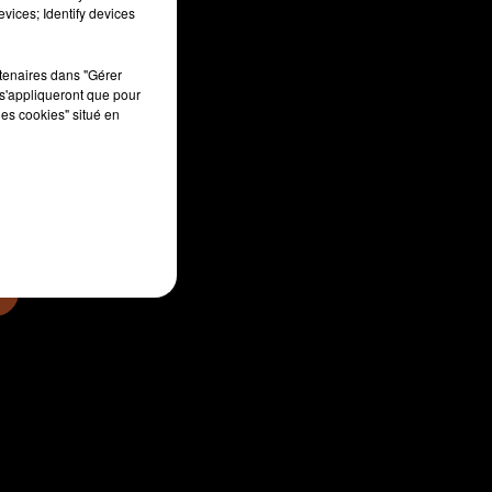
vices; Identify devices
rtenaires dans "Gérer
s'appliqueront que pour
sec
les cookies" situé en