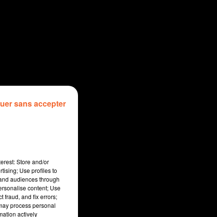
uer sans accepter
erest: Store and/or
tising; Use profiles to
tand audiences through
personalise content; Use
 fraud, and fix errors;
 may process personal
mation actively