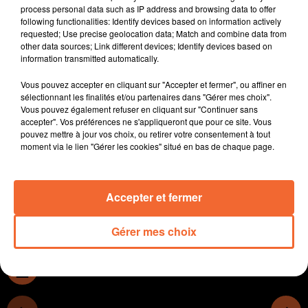
Fiévet en ordre de marche pour les législatives ( photo
process personal data such as IP address and browsing data to offer
).
following functionalities: Identify devices based on information actively
requested; Use precise geolocation data; Match and combine data from
A partir du 01 Juin, les passages en déchetterie dans le
other data sources; Link different devices; Identify devices based on
thouarsais seront limités à 24 par an.
information transmitted automatically.
Le FAR, le Festival des Arts de la Rue, lancera la saison
estivale bressuiraise les 1er et 2 juillet prochain.
Vous pouvez accepter en cliquant sur "Accepter et fermer", ou affiner en
sélectionnant les finalités et/ou partenaires dans "Gérer mes choix".
Le retour de Sylvain Schartz. Ce dernier sera de
Vous pouvez également refuser en cliquant sur "Continuer sans
nouveau l'entraineur des filles du Réveil Bressuirais
accepter". Vos préférences ne s'appliqueront que pour ce site. Vous
Basket.
pouvez mettre à jour vos choix, ou retirer votre consentement à tout
moment via le lien "Gérer les cookies" situé en bas de chaque page.
Nouveau défi pour Cholet basket ce soir avec un
déplacement sur le parquet de l'Asvel.
Accepter et fermer
0:00
14 min
Gérer mes choix