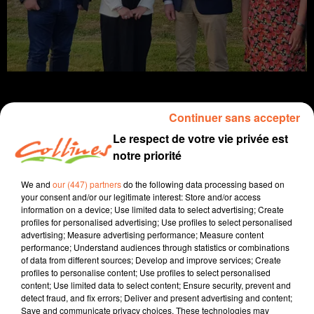
Continuer sans accepter
Le respect de votre vie privée est
infos
près de ches vous
notre priorité
10 mai 2022 - 14 min
We and
our (447) partners
do the following data processing based on
your consent and/or our legitimate interest: Store and/or access
JOURNAL DU MARDI 10 MAI (SOIR)
information on a device; Use limited data to select advertising; Create
profiles for personalised advertising; Use profiles to select personalised
Patrice Bémanangy
advertising; Measure advertising performance; Measure content
performance; Understand audiences through statistics or combinations
L'info près de chez vous
of data from different sources; Develop and improve services; Create
profiles to personalise content; Use profiles to select personalised
Présenté par Patrice Bémanangy
content; Use limited data to select content; Ensure security, prevent and
detect fraud, and fix errors; Deliver and present advertising and content;
L'équipe de campagne du député sortant Jean-Marie
Save and communicate privacy choices. These technologies may