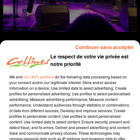
Continuer sans accepter
Le respect de votre vie privée est
notre priorité
infos
près de chez vous
We and
our (447) partners
do the following data processing based on
10 janvier 2023 - 11 min 56 sec
your consent and/or our legitimate interest: Store and/or access
information on a device; Use limited data to select advertising; Create
JOURNAL DU MARDI 10 JANVIER (SOIR)
profiles for personalised advertising; Use profiles to select personalised
advertising; Measure advertising performance; Measure content
Fabien Gazeau
performance; Understand audiences through statistics or combinations
of data from different sources; Develop and improve services; Create
L'info près de chez vous
profiles to personalise content; Use profiles to select personalised
content; Use limited data to select content; Ensure security, prevent and
Présenté par Fabien Gazeau
detect fraud, and fix errors; Deliver and present advertising and content;
- L'Etat mobilise des dispositifs pour aider les petites
Save and communicate privacy choices. These technologies may
entreprises à régler leurs factures d'électricité.
process personal data such as IP address and browsing data to offer