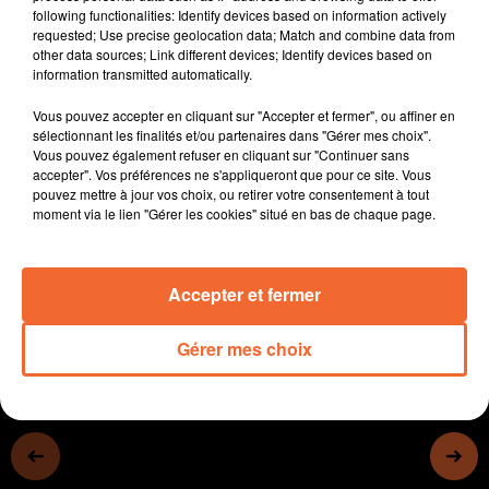
following functionalities: Identify devices based on information actively
- Pas de journée sans chasse, a annoncé le
requested; Use precise geolocation data; Match and combine data from
Gouvernement.
other data sources; Link different devices; Identify devices based on
- A Thouars, le tremplin des Arts osés divers aura lieu
information transmitted automatically.
samedi (photo)
Vous pouvez accepter en cliquant sur "Accepter et fermer", ou affiner en
- Le Fauteuil rouge donne carte blanche à Sandrine
sélectionnant les finalités et/ou partenaires dans "Gérer mes choix".
Bourreau ce jeudi soir à 20h
Vous pouvez également refuser en cliquant sur "Continuer sans
- Foot : les chamois jouent ce soir à Rodez en
accepter". Vos préférences ne s'appliqueront que pour ce site. Vous
pouvez mettre à jour vos choix, ou retirer votre consentement à tout
championnat, alors que Cholet basket joue à Porto en
moment via le lien "Gérer les cookies" situé en bas de chaque page.
Coupe d'Europe...
0:00
11 min 56 sec
Accepter et fermer
Gérer mes choix