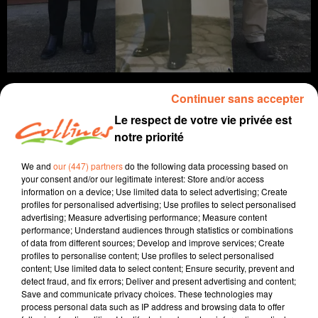
Continuer sans accepter
Le respect de votre vie privée est
notre priorité
infos
We and
our (447) partners
do the following data processing based on
9 novembre 2021 - 15 min 15 sec
your consent and/or our legitimate interest: Store and/or access
information on a device; Use limited data to select advertising; Create
JOURNAL DU MARDI 09 NOVEMBRE (SOIR)
profiles for personalised advertising; Use profiles to select personalised
advertising; Measure advertising performance; Measure content
Patrice Bémanangy
performance; Understand audiences through statistics or combinations
of data from different sources; Develop and improve services; Create
L'info près de chez vous
profiles to personalise content; Use profiles to select personalised
content; Use limited data to select content; Ensure security, prevent and
La Rectrice de l'Académie ce matin au lycée Jean
detect fraud, and fix errors; Deliver and present advertising and content;
Save and communicate privacy choices. These technologies may
Moulin de Thouars où l'on expérimente la fonction de
process personal data such as IP address and browsing data to offer
délégués lycéens du bien être dans l'établissement.