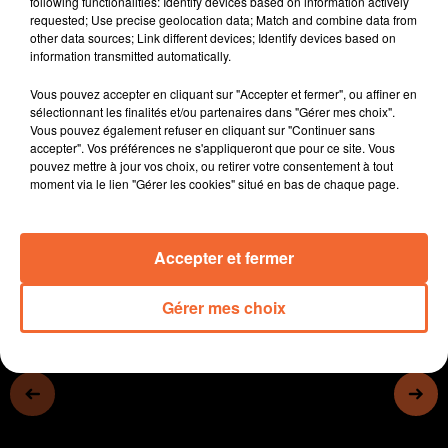
following functionalities: Identify devices based on information actively
Depuis plus de 3 ans des bénévoles du Secours
requested; Use precise geolocation data; Match and combine data from
other data sources; Link different devices; Identify devices based on
Catholique du Bocage Bressuirais aident les foyers
information transmitted automatically.
ayant du mal à régler leur facture énergétique.
Samedi prochain, le square de la gare à Bressuire
Vous pouvez accepter en cliquant sur "Accepter et fermer", ou affiner en
portera le nom de Pierre et Camille Guérin
sélectionnant les finalités et/ou partenaires dans "Gérer mes choix".
Vous pouvez également refuser en cliquant sur "Continuer sans
" May B " spectacle chorégraphique de référence de la
accepter". Vos préférences ne s'appliqueront que pour ce site. Vous
compagnie Maguy Marin sera donné demain soir au
pouvez mettre à jour vos choix, ou retirer votre consentement à tout
théâtre de Bressuire.
moment via le lien "Gérer les cookies" situé en bas de chaque page.
0:00
15 min 15 sec
Accepter et fermer
Gérer mes choix