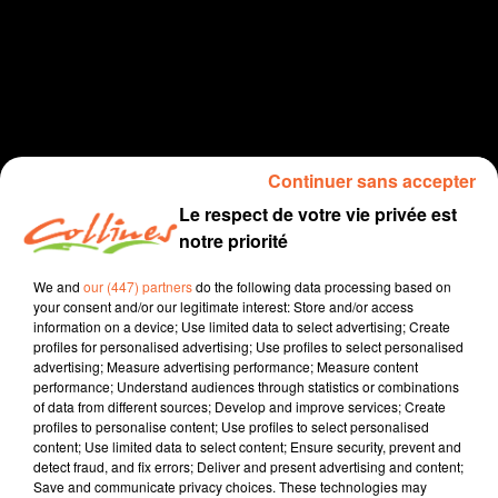
Continuer sans accepter
Le respect de votre vie privée est
Info Deux Sèvres
notre priorité
9 février 2021
We and
our (447) partners
do the following data processing based on
your consent and/or our legitimate interest: Store and/or access
JOURNAL DU MARDI 09 FÉVRIER (SOIR)
information on a device; Use limited data to select advertising; Create
profiles for personalised advertising; Use profiles to select personalised
Collines la Radio
advertising; Measure advertising performance; Measure content
performance; Understand audiences through statistics or combinations
Info Deux Sèvres
of data from different sources; Develop and improve services; Create
profiles to personalise content; Use profiles to select personalised
Présenté par Fabien Gazeau
content; Use limited data to select content; Ensure security, prevent and
- Le point sur la situation épidémiologique en Deux-
detect fraud, and fix errors; Deliver and present advertising and content;
Save and communicate privacy choices. These technologies may
Sèvres.