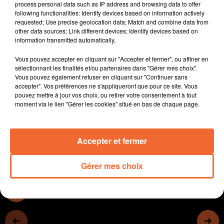
process personal data such as IP address and browsing data to offer
- Le Ministre de la Santé attendu en Nord Deux-Sèvres
following functionalities: Identify devices based on information actively
vendredi, un an après la mort d'une infirmière du
requested; Use precise geolocation data; Match and combine data from
other data sources; Link different devices; Identify devices based on
service psychiatrie à Thouars, poignardée par un
information transmitted automatically.
patient.
- Un enseignant Niortais fait Chevalier dans l'Ordre
Vous pouvez accepter en cliquant sur "Accepter et fermer", ou affiner en
National du Mérite. C'est son investissement lors du
sélectionnant les finalités et/ou partenaires dans "Gérer mes choix".
Vous pouvez également refuser en cliquant sur "Continuer sans
1er confinement qui a été distingué
accepter". Vos préférences ne s'appliqueront que pour ce site. Vous
- A Cerizay, les élus se plient aux exigences de la
pouvez mettre à jour vos choix, ou retirer votre consentement à tout
communauté éducative qui veut revenir à la semaine
moment via le lien "Gérer les cookies" situé en bas de chaque page.
de 4 jours d'école...
Accepter et fermer
0:00
0:00
Gérer mes choix